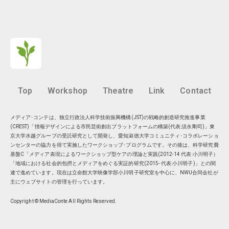
Top
Workshop
Theatre
Link
Contact
メディア･コンテは、独立行政法人科学技術振興機構(JST)の戦略的創造研究推進事業
(CREST)「情報デザインによる市民芸術創出プラットフォームの構築(代表:須永剛司)」東
京大学水越グループの受託研究として開発し、愛知淑徳大学コミュニティ･コラボレーショ
ンセンターの協力を得て実施したワークショップ･プログラムです。その後は、科学研究費
基盤C「メディア表現によるワークショップ型ケアの理論と実践(2012-14 代表:小川明子）
「地域における社会的包摂とメディアをめぐる実証的研究(2015- 代表:小川明子)」との関
連で進めています。現在は
立命館大学映像学部小川明子研究室
を中心に、
NWU合同会社
が
主にウェブサイトの管理を行っています。
Copyright © MediaConte All Rights Reserved.