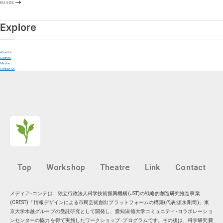
続きを読む
Explore
About Us
Courses
Mission
Contact Us
Top
Workshop
Theatre
Link
Contact
メディア･コンテは、独立行政法人科学技術振興機構(JST)の戦略的創造研究推進事業
(CREST)「情報デザインによる市民芸術創出プラットフォームの構築(代表:須永剛司)」東
京大学水越グループの受託研究として開発し、愛知淑徳大学コミュニティ･コラボレーショ
ンセンターの協力を得て実施したワークショップ･プログラムです。その後は、科学研究費