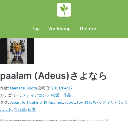
Top
Workshop
Theatre
paalam (Adeus)さよなら
作者:
UematsuShota
投稿日:
2011/04/27
カテゴリー:
メディアコンテ 松坂
、
作品
タグ:
Japan
,
left behind
,
Philippines
,
robot
,
toy
,
おもちゃ
,
フィリピン
,
ロ
ボット
,
忘れ物
,
日本
松阪 2009 https://mediaconte.net/wp-content/uploads/2021/04/matsuzaka_004.mp4 paalam (Adeus)さよなら フェンテス ラムジェイ / F […]