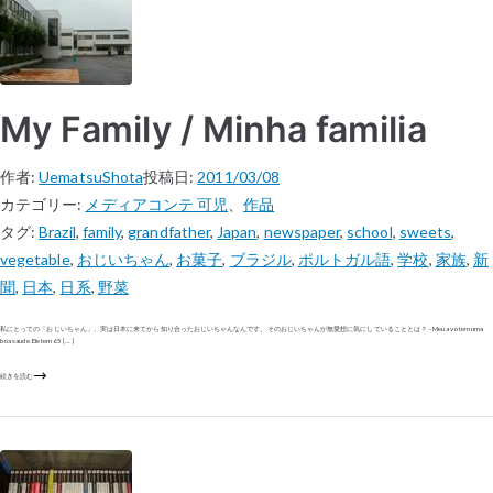
My Family / Minha familia
作者:
UematsuShota
投稿日:
2011/03/08
カテゴリー:
メディアコンテ 可児
、
作品
タグ:
Brazil
,
family
,
grandfather
,
Japan
,
newspaper
,
school
,
sweets
,
vegetable
,
おじいちゃん
,
お菓子
,
ブラジル
,
ポルトガル語
,
学校
,
家族
,
新
聞
,
日本
,
日系
,
野菜
私にとっての「おじいちゃん」。実は日本に来てから知り合ったおじいちゃんなんです。そのおじいちゃんが無愛想に気にしていることとは？ – Meu avo tem uma
boa saude. Ele tem 65 […]
続きを読む