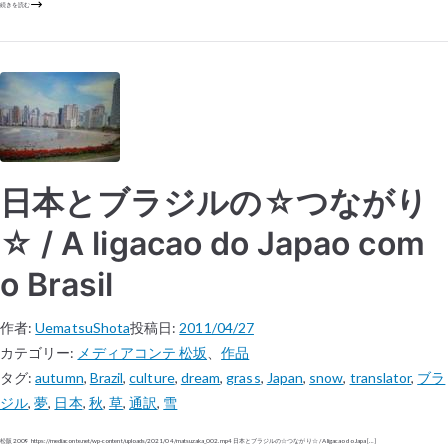
続きを読む
日本とブラジルの☆つながり
☆ / A ligacao do Japao com
o Brasil
作者:
UematsuShota
投稿日:
2011/04/27
カテゴリー:
メディアコンテ 松坂
、
作品
タグ:
autumn
,
Brazil
,
culture
,
dream
,
grass
,
Japan
,
snow
,
translator
,
ブラ
ジル
,
夢
,
日本
,
秋
,
草
,
通訳
,
雪
松阪 2009 https://mediaconte.net/wp-content/uploads/2021/04/matsuzaka_002.mp4 日本とブラジルの☆つながり☆ / A ligacao do Japa […]