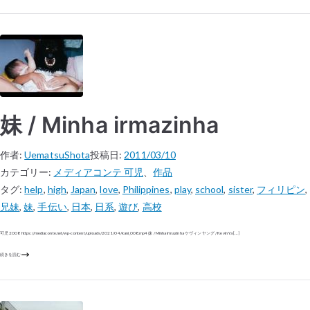
妹 / Minha irmazinha
作者:
UematsuShota
投稿日:
2011/03/10
カテゴリー:
メディアコンテ 可児
、
作品
タグ:
help
,
high
,
Japan
,
love
,
Philippines
,
play
,
school
,
sister
,
フィリピン
,
兄妹
,
妹
,
手伝い
,
日本
,
日系
,
遊び
,
高校
可児 2008 https://mediaconte.net/wp-content/uploads/2021/04/kani_008.mp4 妹 / Minha irmazinha ケヴィン ヤング / Kevin Ya […]
続きを読む