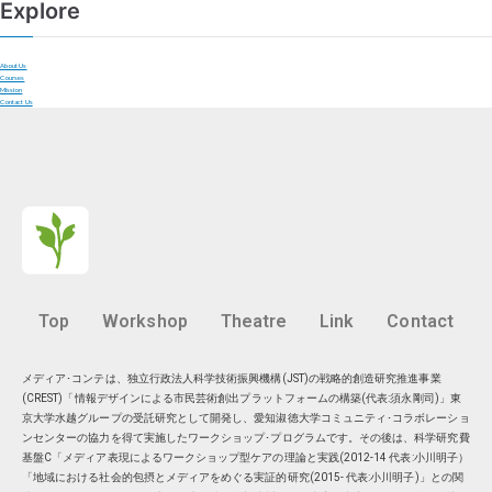
Explore
About Us
Courses
Mission
Contact Us
Top
Workshop
Theatre
Link
Contact
メディア･コンテは、独立行政法人科学技術振興機構(JST)の戦略的創造研究推進事業
(CREST)「情報デザインによる市民芸術創出プラットフォームの構築(代表:須永剛司)」東
京大学水越グループの受託研究として開発し、愛知淑徳大学コミュニティ･コラボレーショ
ンセンターの協力を得て実施したワークショップ･プログラムです。その後は、科学研究費
基盤C「メディア表現によるワークショップ型ケアの理論と実践(2012-14 代表:小川明子）
「地域における社会的包摂とメディアをめぐる実証的研究(2015- 代表:小川明子)」との関