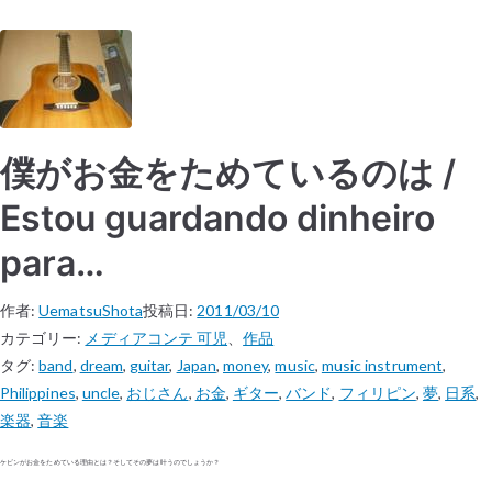
僕がお金をためているのは /
Estou guardando dinheiro
para…
作者:
UematsuShota
投稿日:
2011/03/10
カテゴリー:
メディアコンテ 可児
、
作品
タグ:
band
,
dream
,
guitar
,
Japan
,
money
,
music
,
music instrument
,
Philippines
,
uncle
,
おじさん
,
お金
,
ギター
,
バンド
,
フィリピン
,
夢
,
日系
,
楽器
,
音楽
ケビンがお金をためている理由とは？そしてその夢は叶うのでしょうか？