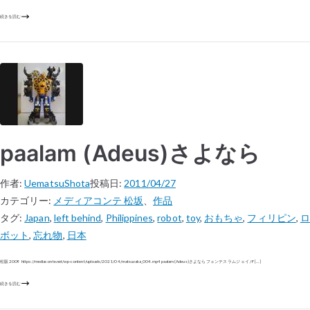
続きを読む
paalam (Adeus)さよなら
作者:
UematsuShota
投稿日:
2011/04/27
カテゴリー:
メディアコンテ 松坂
、
作品
タグ:
Japan
,
left behind
,
Philippines
,
robot
,
toy
,
おもちゃ
,
フィリピン
,
ロ
ボット
,
忘れ物
,
日本
松阪 2009 https://mediaconte.net/wp-content/uploads/2021/04/matsuzaka_004.mp4 paalam (Adeus)さよなら フェンテス ラムジェイ / F […]
続きを読む