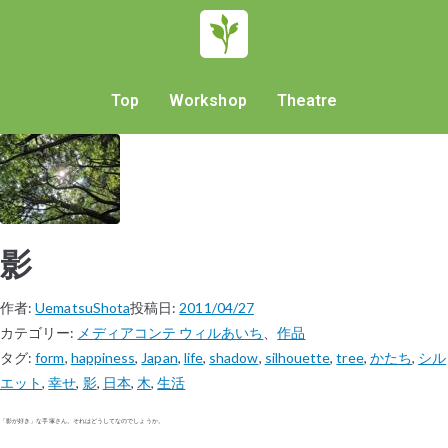
Top
Workshop
Theatre
影
作者:
UematsuShota
投稿日:
2011/04/27
カテゴリー:
メディアコンテ ウィルあいち
、
作品
タグ:
form
,
happiness
,
Japan
,
life
,
shadow
,
silhouette
,
tree
,
かたち
,
シル
エット
,
幸せ
,
影
,
日本
,
木
,
生活
「影が好き」な手塚さん。それはどうしてなのでしょうか。