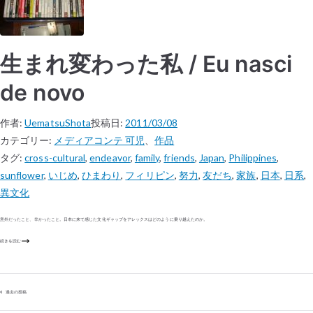
生まれ変わった私 / Eu nasci
de novo
作者:
UematsuShota
投稿日:
2011/03/08
カテゴリー:
メディアコンテ 可児
、
作品
タグ:
cross-cultural
,
endeavor
,
family
,
friends
,
Japan
,
Philippines
,
sunflower
,
いじめ
,
ひまわり
,
フィリピン
,
努力
,
友だち
,
家族
,
日本
,
日系
,
異文化
意外だったこと、辛かったこと。日本に来て感じた文化ギャップをアレックスはどのように乗り越えたのか。
続きを読む
過去の投稿