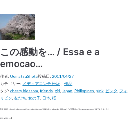
この感動を… / Essa e a
emocao…
作者:
UematsuShota
投稿日:
2011/04/27
カテゴリー:
メディアコンテ 松坂
、
作品
タグ:
cherry blossom
,
friends
,
girl
,
Japan
,
Philippines
,
pink
,
ピンク
,
フィ
リピン
,
友だち
,
女の子
,
日本
,
桜
松阪 2009 https://mediaconte.net/wp-content/uploads/2021/04/matsuzaka_009.mp4 この感動を… / Essa e a emocao… パロマレス エー […]
続きを読む