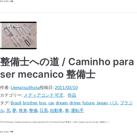
続きを読む
整備士への道 / Caminho para
ser mecanico 整備士
作者:
UematsuShota
投稿日:
2011/03/10
カテゴリー:
メディアコンテ 可児
、
作品
タグ:
Brazil
,
brother
,
bus
,
car
,
dream
,
driver
,
future
,
Japan
,
バス
,
ブラジ
ル
,
兄
,
夢
,
将来
,
整備
,
日系
,
自動車
,
車
,
運転手
可児 2008 https://mediaconte.net/wp-content/uploads/2021/04/kani_006.mp4 整備士への道 / Caminho para ser mecanico 整備士 […]
続きを読む