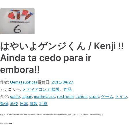
はやいよゲンジくん / Kenji !!
Ainda ta cedo para ir
embora!!
作者:
UematsuShota
投稿日:
2011/04/27
カテゴリー:
メディアコンテ 松坂
、
作品
タグ:
game
,
Japan
,
mathmatics
,
restroom
,
school
,
study
,
ゲーム
,
トイレ
,
勉強
,
学校
,
日本
,
算数
,
計算
松阪 2009 https://mediaconte.net/wp-content/uploads/2021/04/matsuzaka_008.mp4 はやいよゲンジくん / Kenji !! Ainda ta cedo […]
続きを読む