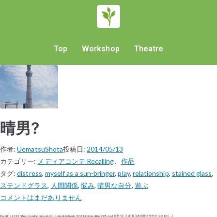
Top
Workshop
Theatre
晴男?
作者:
UematsuShota
投稿日:
2014/05/13
カテゴリー:
メディアコンテ Recalling
、
作品
タグ:
distress
,
myself as a sun-bringer
,
play
,
relationship
,
stained glass
,
ステンドグラス
,
人間関係
,
悩み
,
晴男な自分
,
遊ぶ
コメントはまだありません
Recalling 2012 https://mediaconte.net/wp-content/uploads/2021/04/recalling_009.mp4 晴男?​ 及川 遼 東日本国際大学学生 (2012) […]