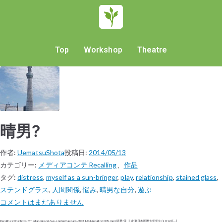
Top
Workshop
Theatre
晴男?
作者:
UematsuShota
投稿日:
2014/05/13
カテゴリー:
メディアコンテ Recalling
、
作品
タグ:
distress
,
myself as a sun-bringer
,
play
,
relationship
,
stained glass
,
ステンドグラス
,
人間関係
,
悩み
,
晴男な自分
,
遊ぶ
コメントはまだありません
Recalling 2012 https://mediaconte.net/wp-content/uploads/2021/04/recalling_009.mp4 晴男?​ 及川 遼 東日本国際大学学生 (2012) […]