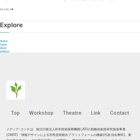
続きを読む
Explore
About Us
Courses
Mission
Contact Us
Top
Workshop
Theatre
Link
Contact
メディア･コンテは、独立行政法人科学技術振興機構(JST)の戦略的創造研究推進事業
(CREST)「情報デザインによる市民芸術創出プラットフォームの構築(代表:須永剛司)」東