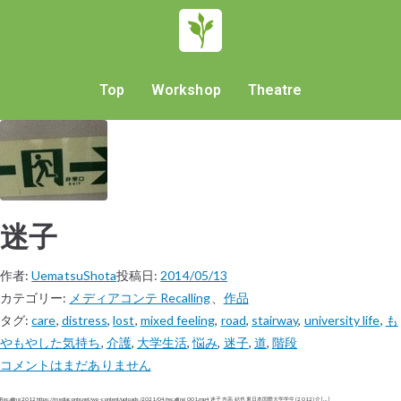
Top
Workshop
Theatre
迷子
作者:
UematsuShota
投稿日:
2014/05/13
カテゴリー:
メディアコンテ Recalling
、
作品
タグ:
care
,
distress
,
lost
,
mixed feeling
,
road
,
stairway
,
university life
,
も
やもやした気持ち
,
介護
,
大学生活
,
悩み
,
迷子
,
道
,
階段
コメントはまだありません
Recalling 2012 https://mediaconte.net/wp-content/uploads/2021/04/recalling_001.mp4 迷子 吉高 結也 東日本国際大学学生 (2012) 介 […]