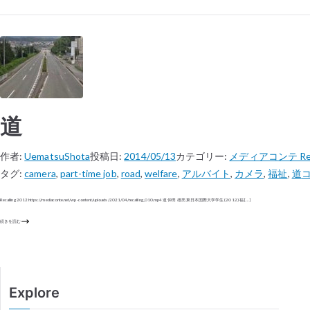
道
作者:
UematsuShota
投稿日:
2014/05/13
カテゴリー:
メディアコンテ Reca
タグ:
camera
,
part-time job
,
road
,
welfare
,
アルバイト
,
カメラ
,
福祉
,
道
Recalling 2012 https://mediaconte.net/wp-content/uploads/2021/04/recalling_010.mp4 道​ 仲田 雄亮 東日本国際大学学生 (2012) 福 […]
続きを読む
Explore