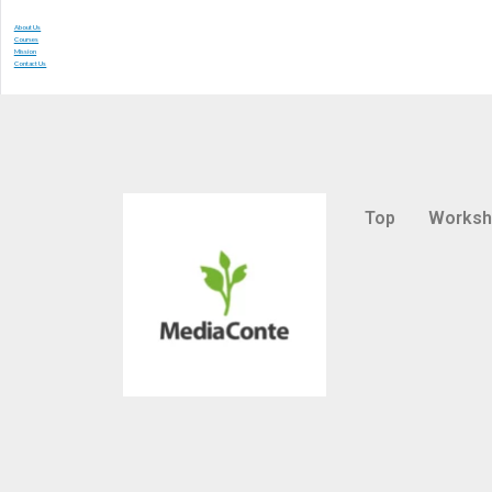
About Us
Courses
Mission
Contact Us
Top
Works