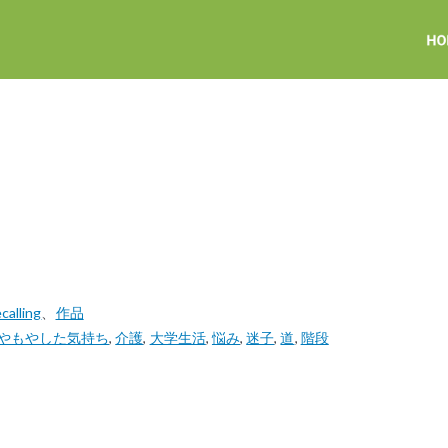
lling
、
作品
やもやした気持ち
,
介護
,
大学生活
,
悩み
,
迷子
,
道
,
階段