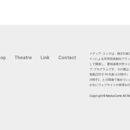
メディア･コンテは、独立行政法
hop
Theatre
Link
Contact
インによる市民芸術創出プラッ
して開発し、愛知淑徳大学コミ
プ･プログラムです。その後は
実践(2012-14 代表:小川
川明子)」との関連で進めてい
が主にウェブサイトの管理を
Copyright © MediaConte All R