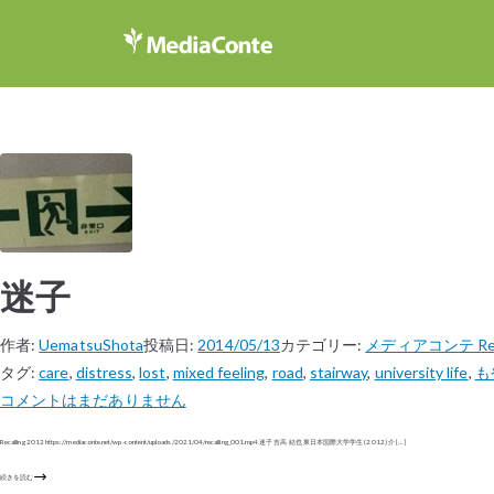
迷子
作者:
UematsuShota
投稿日:
2014/05/13
カテゴリー:
メディアコンテ Reca
タグ:
care
,
distress
,
lost
,
mixed feeling
,
road
,
stairway
,
university life
,
も
コメントはまだありません
Recalling 2012 https://mediaconte.net/wp-content/uploads/2021/04/recalling_001.mp4 迷子 吉高 結也 東日本国際大学学生 (2012) 介 […]
続きを読む