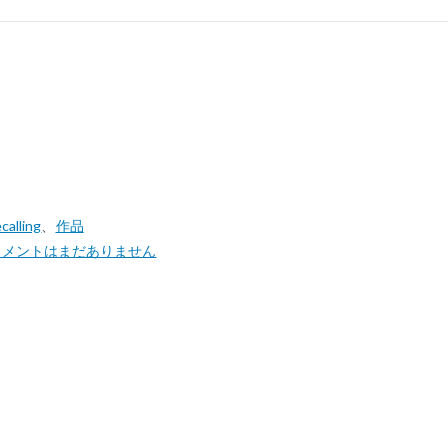
lling
、
作品
コメントはまだありません