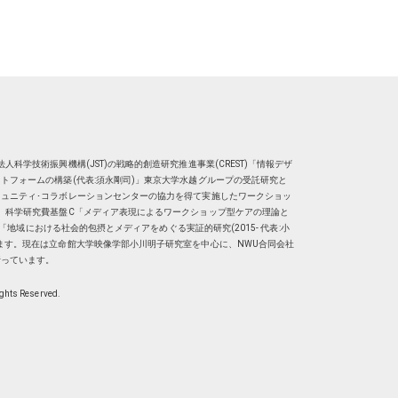
人科学技術振興機構(JST)の戦略的創造研究推進事業(CREST)「情報デザ
トフォームの構築(代表:須永剛司)」東京大学水越グループの受託研究と
ュニティ･コラボレーションセンターの協力を得て実施したワークショッ
、科学研究費基盤C「メディア表現によるワークショップ型ケアの理論と
明子）「地域における社会的包摂とメディアをめぐる実証的研究(2015- 代表:小
ます。現在は
立命館大学映像学部小川明子研究室
を中心に、
NWU合同会社
行っています。
ights Reserved.