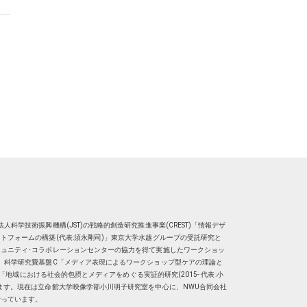
人科学技術振興機構(JST)の戦略的創造研究推進事業(CREST)「情報デザ
トフォームの構築(代表:須永剛司)」東京大学水越グループの受託研究と
ュニティ･コラボレーションセンターの協力を得て実施したワークショッ
、科学研究費基盤C「メディア表現によるワークショップ型ケアの理論と
明子）「地域における社会的包摂とメディアをめぐる実証的研究(2015- 代表:小
ます。現在は
立命館大学映像学部小川明子研究室
を中心に、
NWU合同会社
行っています。