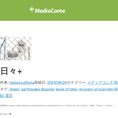
日々+
作者:
UematsuShota
投稿日:
2014/04/24
カテゴリー:
メディアコンテ 
タグ:
chage
,
earthquake disaster
,
laspe of time
,
recovery of everyday lif
顔
,
震災
尚絅学院 2012 https://mediaconte.net/wp-content/uploads/2021/04/shokei_003.mp4 日々+ 早川 岳大 3月11日、あの日から一年経ち、僕の住んでいる街は […]
続きを読む