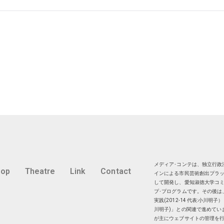
メディア･コンテは、独立行政法
hop
Theatre
Link
Contact
インによる市民芸術創出プラッ
して開発し、愛知淑徳大学コミ
プ･プログラムです。その後は
実践(2012-14 代表:小川
川明子)」との関連で進めてい
が主にウェブサイトの管理を