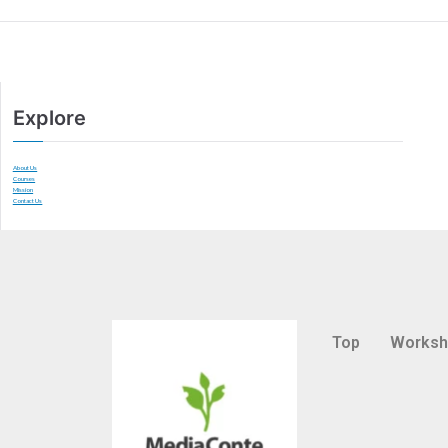
Explore
About Us
Courses
Mission
Contact Us
Top
Works