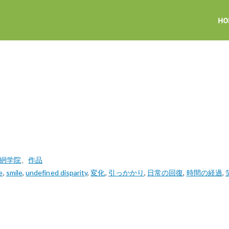
尚絅学院
、
作品
e
,
smile
,
undefined disparity
,
変化
,
引っかかり
,
日常の回復
,
時間の経過
,