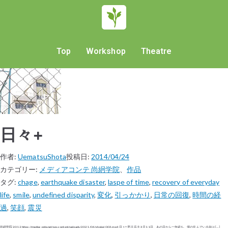
Top
Workshop
Theatre
日々+
作者:
UematsuShota
投稿日:
2014/04/24
カテゴリー:
メディアコンテ 尚絅学院
、
作品
タグ:
chage
,
earthquake disaster
,
laspe of time
,
recovery of everyday
life
,
smile
,
undefined disparity
,
変化
,
引っかかり
,
日常の回復
,
時間の経
過
,
笑顔
,
震災
尚絅学院 2012 https://mediaconte.net/wp-content/uploads/2021/04/shokei_003.mp4 日々+ 早川 岳大 3月11日、あの日から一年経ち、僕の住んでいる街は […]