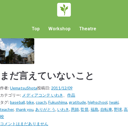
Top
Workshop
Theatre
まだ言えていないこと
作者:
UematsuShota
投稿日:
2011/12/09
カテゴリー:
メディアコンテ いわき
、
作品
タグ:
baseball
,
bike
,
coach
,
Fukushima
,
gratitude
,
highschool
,
Iwaki
,
teacher
,
thank you
,
ありがとう
,
いわき
,
恩師
,
監督
,
福島
,
自転車
,
野球
,
高
校
コメントはまだありません