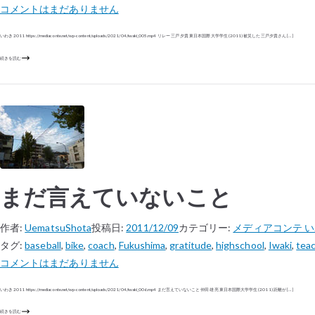
コメントはまだありません
いわき 2011 https://mediaconte.net/wp-content/uploads/2021/04/iwaki_005.mp4 リレー 三戸 夕貴 東日本国際大学学生 (2011) 被災した三戸夕貴さん […]
続きを読む
まだ言えていないこと
作者:
UematsuShota
投稿日:
2011/12/09
カテゴリー:
メディアコンテ 
タグ:
baseball
,
bike
,
coach
,
Fukushima
,
gratitude
,
highschool
,
Iwaki
,
tea
コメントはまだありません
いわき 2011 https://mediaconte.net/wp-content/uploads/2021/04/iwaki_006.mp4 まだ言えていないこと 仲田 雄亮 東日本国際大学学生 (2011) 距離が […]
続きを読む