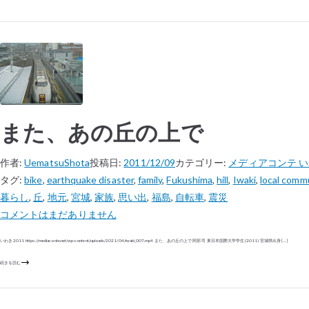
また、あの丘の上で
作者:
UematsuShota
投稿日:
2011/12/09
カテゴリー:
メディアコンテ 
タグ:
bike
,
earthquake disaster
,
family
,
Fukushima
,
hill
,
Iwaki
,
local comm
暮らし
,
丘
,
地元
,
宮城
,
家族
,
思い出
,
福島
,
自転車
,
震災
コメントはまだありません
いわき 2011 https://mediaconte.net/wp-content/uploads/2021/04/iwaki_007.mp4 また、あの丘の上で 阿部 司 東日本国際大学学生 (2011) 宮城県出身 […]
続きを読む