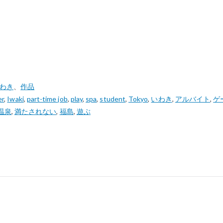
いわき
、
作品
er
,
Iwaki
,
part-time job
,
play
,
spa
,
student
,
Tokyo
,
いわき
,
アルバイト
,
ゲ
温泉
,
満たされない
,
福島
,
遊ぶ