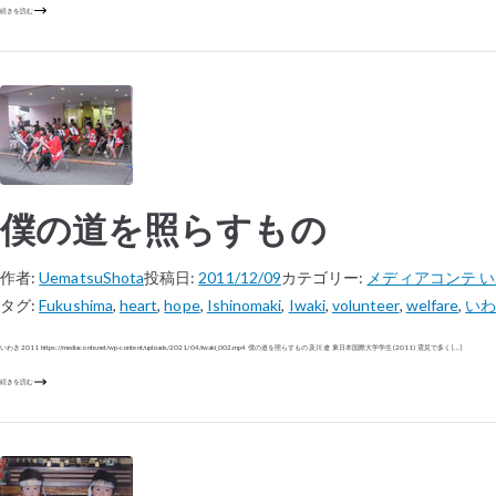
続きを読む
僕の道を照らすもの
作者:
UematsuShota
投稿日:
2011/12/09
カテゴリー:
メディアコンテ 
タグ:
Fukushima
,
heart
,
hope
,
Ishinomaki
,
Iwaki
,
volunteer
,
welfare
,
い
いわき 2011 https://mediaconte.net/wp-content/uploads/2021/04/iwaki_002.mp4 僕の道を照らすもの 及川 遼 東日本国際大学学生 (2011) 震災で多く […]
続きを読む