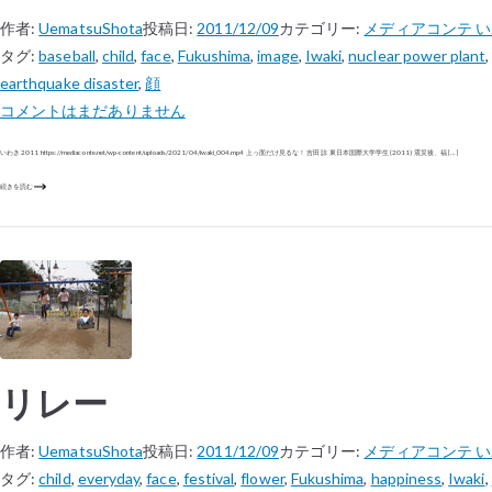
作者:
UematsuShota
投稿日:
2011/12/09
カテゴリー:
メディアコンテ 
タグ:
baseball
,
child
,
face
,
Fukushima
,
image
,
Iwaki
,
nuclear power plant
earthquake disaster
,
顔
コメントはまだありません
いわき 2011 https://mediaconte.net/wp-content/uploads/2021/04/iwaki_004.mp4 上っ面だけ見るな！ 吉田 諒 東日本国際大学学生 (2011) 震災後、福 […]
続きを読む
リレー
作者:
UematsuShota
投稿日:
2011/12/09
カテゴリー:
メディアコンテ 
タグ:
child
,
everyday
,
face
,
festival
,
flower
,
Fukushima
,
happiness
,
Iwaki
,