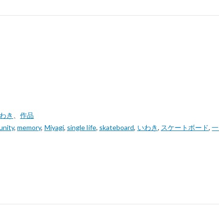
いわき
、
作品
unity
,
memory
,
Miyagi
,
single life
,
skateboard
,
いわき
,
スケートボード
,
一