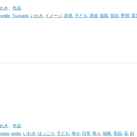
いわき
、
作品
,
smile
,
Tsunami
,
いわき
,
イメージ
,
原発
,
子ども
,
津波
,
福島
,
笑顔
,
野球
,
震
いわき
、
作品
relax
,
smile
,
いわき
,
ほっこり
,
子ども
,
幸せ
,
日常
,
祭り
,
福島
,
笑顔
,
花
,
顔