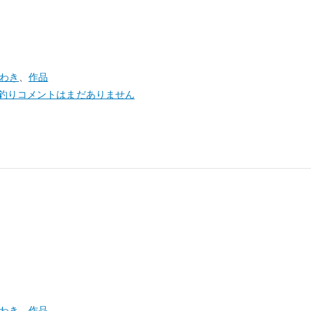
いわき
、
作品
釣り
コメントはまだありません
いわき
、
作品