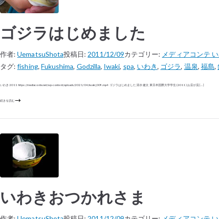
ゴジラはじめました
作者:
UematsuShota
投稿日:
2011/12/09
カテゴリー:
メディアコンテ 
タグ:
fishing
,
Fukushima
,
Godzilla
,
Iwaki
,
spa
,
いわき
,
ゴジラ
,
温泉
,
福島
,
いわき 2011 https://mediaconte.net/wp-content/uploads/2021/04/iwaki_009.mp4 ゴジラはじめました 清水 健太 東日本国際大学学生 (2011) お店が流 […]
続きを読む
いわきおつかれさま
作者:
UematsuShota
投稿日:
2011/12/09
カテゴリー:
メディアコンテ 