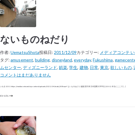
ないものねだり
作者:
UematsuShota
投稿日:
2011/12/09
カテゴリー:
メディアコンテ 
タグ:
amusement
,
building
,
disneyland
,
everyday
,
Fukushima
,
gamecent
ムセンター
,
ディズニーランド
,
娯楽
,
学生
,
建物
,
日常
,
東京
,
欲しいもの
,
コメントはまだありません
いわき 2011 https://mediaconte.net/wp-content/uploads/2021/04/iwaki_008.mp4 ないものねだり 遠藤 恵李 東日本国際大学学生 (2011) 本当にここで […]
続きを読む