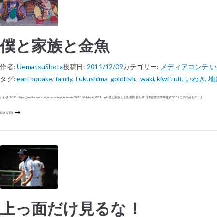
僕と家族と金魚
作者:
UematsuShota
投稿日:
2011/12/09
カテゴリー:
メディアコンテ 
タグ:
earthquake
,
family
,
Fukushima
,
goldfish
,
Iwaki
,
kiwifruit
,
いわき
,
地
いわき 2011 https://mediaconte.net/wp-content/uploads/2021/04/iwaki_001.mp4 僕と家族と金魚 風間 賢人 東日本国際大学学生 (2011) この作品を作 […]
続きを読む
上っ面だけ見るな！