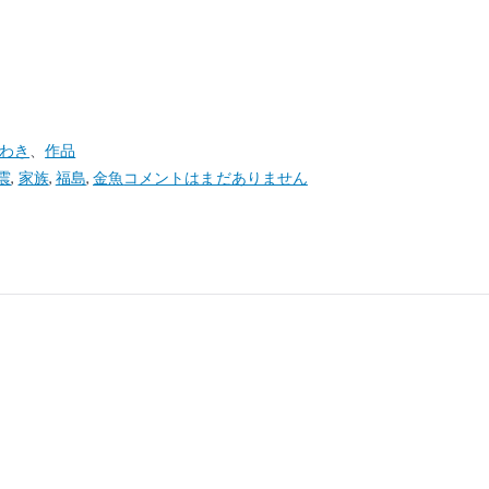
いわき
、
作品
震
,
家族
,
福島
,
金魚
コメントはまだありません