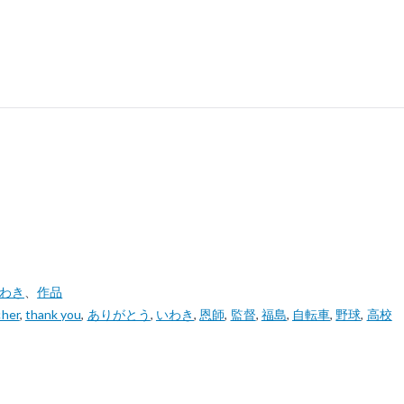
いわき
、
作品
cher
,
thank you
,
ありがとう
,
いわき
,
恩師
,
監督
,
福島
,
自転車
,
野球
,
高校