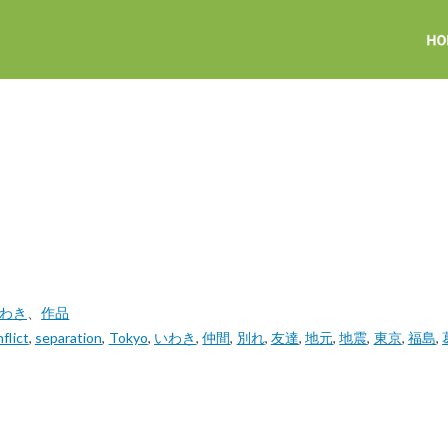
いわき
、
作品
flict
,
separation
,
Tokyo
,
いわき
,
仲間
,
別れ
,
友達
,
地元
,
地震
,
東京
,
福島
,