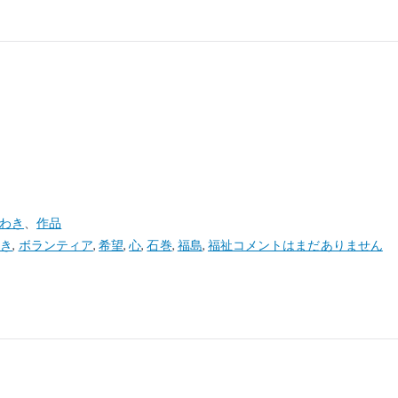
いわき
、
作品
わき
,
ボランティア
,
希望
,
心
,
石巻
,
福島
,
福祉
コメントはまだありません