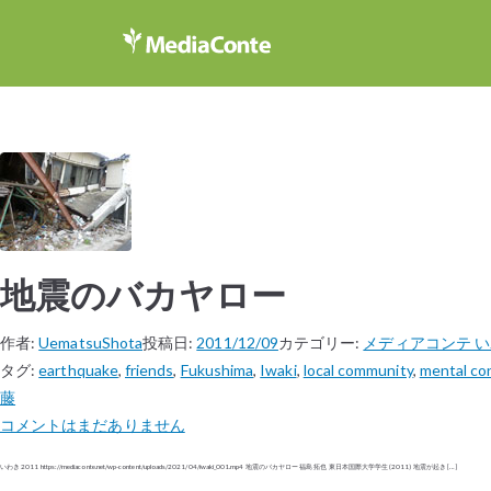
地震のバカヤロー
作者:
UematsuShota
投稿日:
2011/12/09
カテゴリー:
メディアコンテ 
タグ:
earthquake
,
friends
,
Fukushima
,
Iwaki
,
local community
,
mental con
藤
コメントはまだありません
いわき 2011 https://mediaconte.net/wp-content/uploads/2021/04/iwaki_001.mp4 地震のバカヤロー 福島 拓也 東日本国際大学学生 (2011) 地震が起き […]