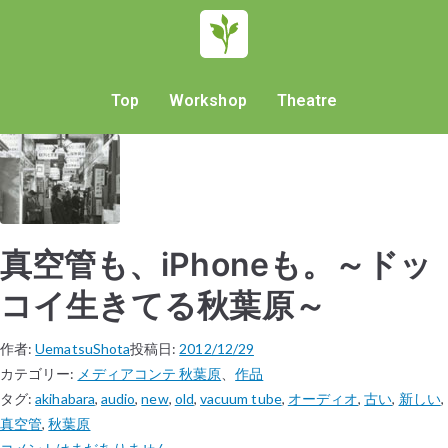
Top
Workshop
Theatre
真空管も、iPhoneも。～ドッ
コイ生きてる秋葉原～
作者:
UematsuShota
投稿日:
2012/12/29
カテゴリー:
メディアコンテ 秋葉原
、
作品
タグ:
akihabara
,
audio
,
new
,
old
,
vacuum tube
,
オーディオ
,
古い
,
新しい
,
真空管
,
秋葉原