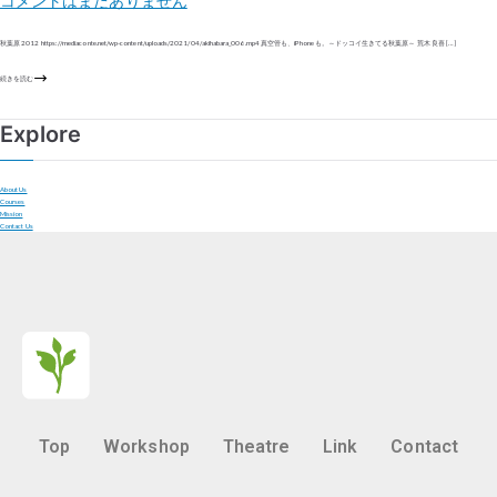
コメントはまだありません
秋葉原 2012 https://mediaconte.net/wp-content/uploads/2021/04/akihabara_006.mp4 真空管も、iPhoneも。～ドッコイ生きてる秋葉原～ 荒木 良喜 […]
続きを読む
Explore
About Us
Courses
Mission
Contact Us
Top
Workshop
Theatre
Link
Contact