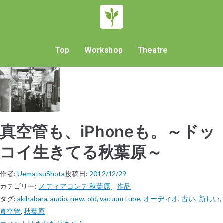
Top
Workshop
Theatre
真空管も、iPhoneも。～ドッ
コイ生きてる秋葉原～
作者:
UematsuShota
投稿日:
2012/12/29
カテゴリー:
メディアコンテ 秋葉原
、
作品
タグ:
akihabara
,
audio
,
new
,
old
,
vacuum tube
,
オーディオ
,
古い
,
新しい
,
真空管
,
秋葉原