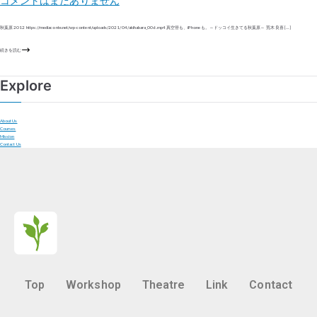
コメントはまだありません
秋葉原 2012 https://mediaconte.net/wp-content/uploads/2021/04/akihabara_006.mp4 真空管も、iPhoneも。～ドッコイ生きてる秋葉原～ 荒木 良喜 […]
続きを読む
Explore
About Us
Courses
Mission
Contact Us
Top
Workshop
Theatre
Link
Contact