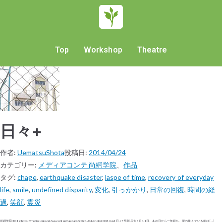
Top
Workshop
Theatre
日々+
作者:
UematsuShota
投稿日:
2014/04/24
カテゴリー:
メディアコンテ 尚絅学院
、
作品
タグ:
chage
,
earthquake disaster
,
laspe of time
,
recovery of everyday
life
,
smile
,
undefined disparity
,
変化
,
引っかかり
,
日常の回復
,
時間の経
過
,
笑顔
,
震災
尚絅学院 2012 https://mediaconte.net/wp-content/uploads/2021/04/shokei_003.mp4 日々+ 早川 岳大 3月11日、あの日から一年経ち、僕の住んでいる街は […]