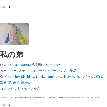
続きを読む
私の弟
作者:
UematsuShota
投稿日:
2011/11/28
カテゴリー:
メディアコンテ ハッピーマップ
、
作品
タグ:
brother
,
disability
,
family
,
happiness
,
sister
,
walk
,
お姉さん
,
家族
,
幸せ
,
弟
,
歩く
,
障がい
コメントはまだありません
ハッピーマップ 2011 https://mediaconte.net/wp-content/uploads/2021/04/happymap_2011_009.mp4 私の弟 森田 七彩 メディア・コンテ 日進ハッピー […]
続きを読む