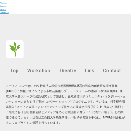
About Us
Courses
Mission
Contact Us
Top
Workshop
Theatre
Link
Contact
メディア･コンテは、独立行政法人科学技術振興機構(JST)の戦略的創造研究推進事業
(CREST)「情報デザインによる市民芸術創出プラットフォームの構築(代表:須永剛司)」東
京大学水越グループの受託研究として開発し、愛知淑徳大学コミュニティ･コラボレーショ
ンセンターの協力を得て実施したワークショップ･プログラムです。その後は、科学研究費
基盤C「メディア表現によるワークショップ型ケアの理論と実践(2012-14 代表:小川明子）
「地域における社会的包摂とメディアをめぐる実証的研究(2015- 代表:小川明子)」との関
連で進めています。現在は
立命館大学映像学部小川明子研究室
を中心に、
NWU合同会社
が
主にウェブサイトの管理を行っています。