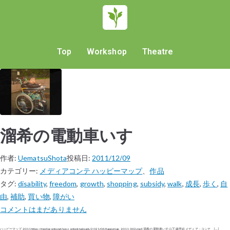
Top
Workshop
Theatre
溜希の電動車いす
作者:
UematsuShota
投稿日:
2011/12/09
カテゴリー:
メディアコンテ ハッピーマップ
、
作品
タグ:
disability
,
freedom
,
growth
,
shopping
,
subsidy
,
walk
,
成長
,
歩く
,
自
由
,
補助
,
買い物
,
障がい
コメントはまだありません
ハッピーマップ 2011 https://mediaconte.net/wp-content/uploads/2021/04/happymap_2011_002.mp4 溜希の電動車いす 山下 織里絵 メディア・コンテ […]