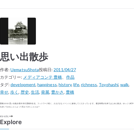
思い出散歩
作者:
UematsuShota
投稿日:
2011/04/27
カテゴリー:
メディアコンテ 豊橋
、
作品
タグ:
development
,
happiness
,
history
,
life
,
richness
,
Toyohashi
,
walk
,
幸せ
,
歩く
,
歴史
,
生活
,
発展
,
豊かさ
,
豊橋
豊橋 2010 思い出散歩 梶本 幸代 豊橋市在住。フットワーク軽く、さまざまなイベントに参加してくださっています。 最近時間が出来てはじめた散歩。ゆっくり町中
を歩いてみることによって見えてきたこととは？
続きを読む
Explore