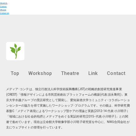
About Us
Courses
Mission
Contact Us
Top
Workshop
Theatre
Link
Contact
メディア･コンテは、独立行政法人科学技術振興機構(JST)の戦略的創造研究推進事業
(CREST)「情報デザインによる市民芸術創出プラットフォームの構築(代表:須永剛司)」東
京大学水越グループの受託研究として開発し、愛知淑徳大学コミュニティ･コラボレーショ
ンセンターの協力を得て実施したワークショップ･プログラムです。その後は、科学研究費
基盤C「メディア表現によるワークショップ型ケアの理論と実践(2012-14 代表:小川明子）
「地域における社会的包摂とメディアをめぐる実証的研究(2015- 代表:小川明子)」との関
連で進めています。現在は
立命館大学映像学部小川明子研究室
を中心に、
NWU合同会社
が
主にウェブサイトの管理を行っています。