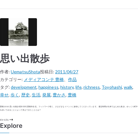
思い出散歩
作者:
UematsuShota
投稿日:
2011/04/27
カテゴリー:
メディアコンテ 豊橋
、
作品
タグ:
development
,
happiness
,
history
,
life
,
richness
,
Toyohashi
,
walk
,
幸せ
,
歩く
,
歴史
,
生活
,
発展
,
豊かさ
,
豊橋
豊橋 2010 思い出散歩 梶本 幸代 豊橋市在住。フットワーク軽く、さまざまなイベントに参加してくださっています。 最近時間が出来てはじめた散歩。ゆっくり町中
を歩いてみることによって見えてきたこととは？
続きを読む
Explore