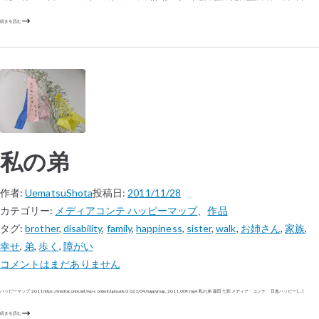
続きを読む
私の弟
作者:
UematsuShota
投稿日:
2011/11/28
カテゴリー:
メディアコンテ ハッピーマップ
、
作品
タグ:
brother
,
disability
,
family
,
happiness
,
sister
,
walk
,
お姉さん
,
家族
,
幸せ
,
弟
,
歩く
,
障がい
コメントはまだありません
ハッピーマップ 2011 https://mediaconte.net/wp-content/uploads/2021/04/happymap_2011_009.mp4 私の弟 森田 七彩 メディア・コンテ 日進ハッピー […]
続きを読む