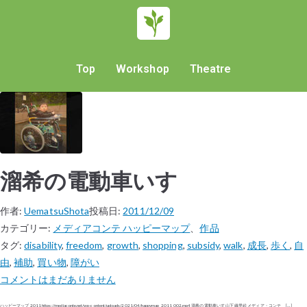
Top
Workshop
Theatre
溜希の電動車いす
作者:
UematsuShota
投稿日:
2011/12/09
カテゴリー:
メディアコンテ ハッピーマップ
、
作品
タグ:
disability
,
freedom
,
growth
,
shopping
,
subsidy
,
walk
,
成長
,
歩く
,
自
由
,
補助
,
買い物
,
障がい
コメントはまだありません
ハッピーマップ 2011 https://mediaconte.net/wp-content/uploads/2021/04/happymap_2011_002.mp4 溜希の電動車いす 山下 織里絵 メディア・コンテ […]