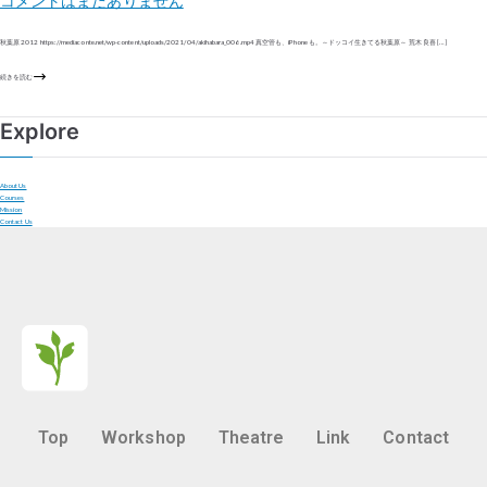
コメントはまだありません
秋葉原 2012 https://mediaconte.net/wp-content/uploads/2021/04/akihabara_006.mp4 真空管も、iPhoneも。～ドッコイ生きてる秋葉原～ 荒木 良喜 […]
続きを読む
Explore
About Us
Courses
Mission
Contact Us
Top
Workshop
Theatre
Link
Contact