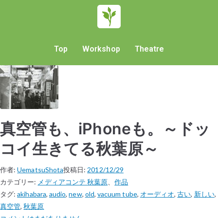
Top
Workshop
Theatre
真空管も、iPhoneも。～ドッ
コイ生きてる秋葉原～
作者:
UematsuShota
投稿日:
2012/12/29
カテゴリー:
メディアコンテ 秋葉原
、
作品
タグ:
akihabara
,
audio
,
new
,
old
,
vacuum tube
,
オーディオ
,
古い
,
新しい
,
真空管
,
秋葉原