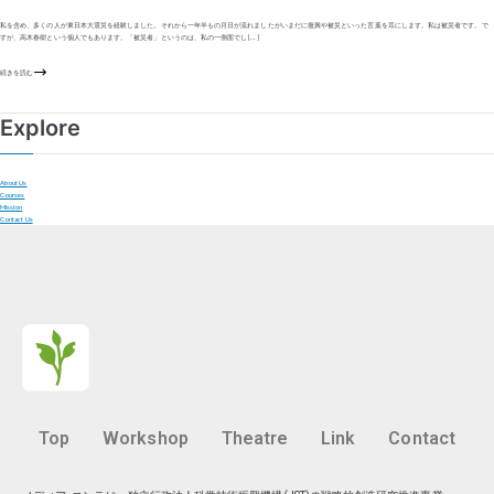
私を含め、多くの人が東日本大震災を経験しました。それから一年半もの月日が流れましたがいまだに復興や被災といった言葉を耳にします。私は被災者です。で
すが、高木春樹という個人でもあります。「被災者」というのは、私の一側面でし […]
続きを読む
Explore
About Us
Courses
Mission
Contact Us
Top
Workshop
Theatre
Link
Contact