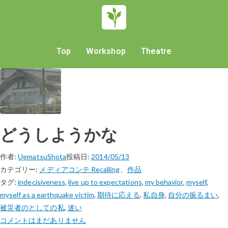
Top
Workshop
Theatre
どうしようかな
作者:
UematsuShota
投稿日:
2014/05/13
カテゴリー:
メディアコンテ Recalling
、
作品
タグ:
indecisiveness
,
live up to expectations
,
my behavior
,
myself
,
myself as a earthquake victim
,
期待に応える
,
私自身
,
自分の振るまい
,
被災者のとしての私
,
迷い
コメントはまだありません