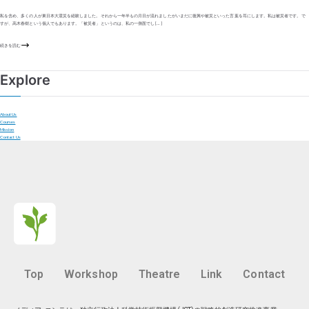
私を含め、多くの人が東日本大震災を経験しました。それから一年半もの月日が流れましたがいまだに復興や被災といった言葉を耳にします。私は被災者です。で
すが、高木春樹という個人でもあります。「被災者」というのは、私の一側面でし […]
続きを読む
Explore
About Us
Courses
Mission
Contact Us
Top
Workshop
Theatre
Link
Contact