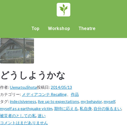
Top
Workshop
Theatre
どうしようかな
作者:
UematsuShota
投稿日:
2014/05/13
カテゴリー:
メディアコンテ Recalling
、
作品
タグ:
indecisiveness
,
live up to expectations
,
my behavior
,
myself
,
myself as a earthquake victim
,
期待に応える
,
私自身
,
自分の振るまい
,
被災者のとしての私
,
迷い
コメントはまだありません