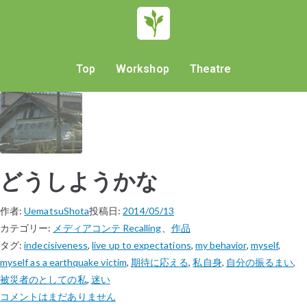
Top
Workshop
Theatre
どうしようかな
作者:
UematsuShota
投稿日:
2014/05/13
カテゴリー:
メディアコンテ Recalling
、
作品
タグ:
indecisiveness
,
live up to expectations
,
my behavior
,
myself
,
myself as a earthquake victim
,
期待に応える
,
私自身
,
自分の振るまい
,
被災者のとしての私
,
迷い
コメントはまだありません