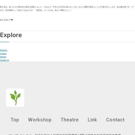
私を含め、多くの人が東日本大震災を経験しました。それから一年半もの月日が流れましたがいまだに復興や被災といった言葉を耳にします。私は被災者です。で
すが、高木春樹という個人でもあります。「被災者」というのは、私の一側面でし […]
続きを読む
Explore
About Us
Courses
Mission
Contact Us
Top
Workshop
Theatre
Link
Contact