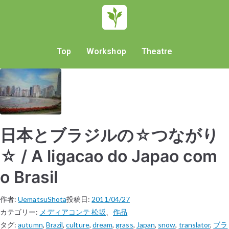
Top
Workshop
Theatre
日本とブラジルの☆つながり
☆ / A ligacao do Japao com
o Brasil
作者:
UematsuShota
投稿日:
2011/04/27
カテゴリー:
メディアコンテ 松坂
、
作品
タグ:
autumn
,
Brazil
,
culture
,
dream
,
grass
,
Japan
,
snow
,
translator
,
ブラ