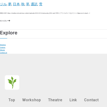
ジル
,
夢
,
日本
,
秋
,
草
,
通訳
,
雪
松阪 2009 https://mediaconte.net/wp-content/uploads/2021/04/matsuzaka_002.mp4 日本とブラジルの☆つながり☆ / A ligacao do Japa […]
続きを読む
Explore
About Us
Courses
Mission
Contact Us
Top
Workshop
Theatre
Link
Contact