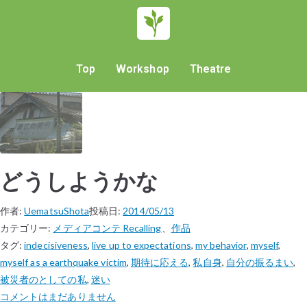
Top
Workshop
Theatre
どうしようかな
作者:
UematsuShota
投稿日:
2014/05/13
カテゴリー:
メディアコンテ Recalling
、
作品
タグ:
indecisiveness
,
live up to expectations
,
my behavior
,
myself
,
myself as a earthquake victim
,
期待に応える
,
私自身
,
自分の振るまい
,
被災者のとしての私
,
迷い
コメントはまだありません