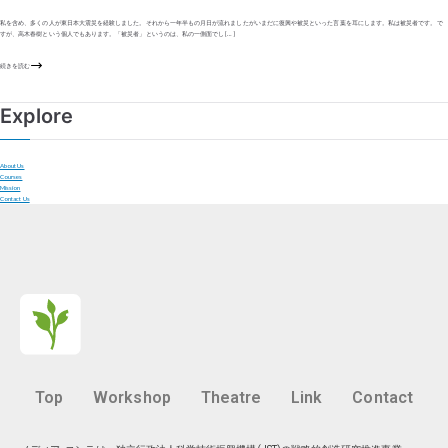
私を含め、多くの人が東日本大震災を経験しました。それから一年半もの月日が流れましたがいまだに復興や被災といった言葉を耳にします。私は被災者です。で
すが、高木春樹という個人でもあります。「被災者」というのは、私の一側面でし […]
続きを読む
Explore
About Us
Courses
Mission
Contact Us
Top
Workshop
Theatre
Link
Contact