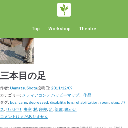
Top
Workshop
Theatre
三本目の足
作者:
UematsuShota
投稿日:
2011/12/09
カテゴリー:
メディアコンテ ハッピーマップ
、
作品
タグ:
bus
,
cane
,
depressed
,
disability
,
leg
,
rehabilitation
,
room
,
step
,
バ
ス
,
リハビリ
,
失意
,
杖
,
段差
,
足
,
部屋
,
障がい
コメントはまだありません
ハッピーマップ 2011 https://mediaconte.net/wp-content/uploads/2021/04/happymap_2011_004.mp4 三本目の足 芦田 こまつ メディア・コンテ 日進ハ […]