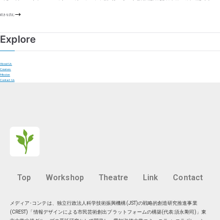
続きを読む
Explore
About Us
Courses
Mission
Contact Us
Top
Workshop
Theatre
Link
Contact
メディア･コンテは、独立行政法人科学技術振興機構(JST)の戦略的創造研究推進事業
(CREST)「情報デザインによる市民芸術創出プラットフォームの構築(代表:須永剛司)」東