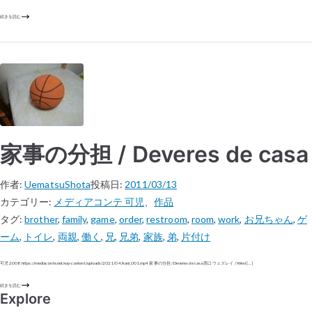
続きを読む
家事の分担 / Deveres de casa
作者:
UematsuShota
投稿日:
2011/03/13
カテゴリー:
メディアコンテ 可児
、
作品
タグ:
brother
,
family
,
game
,
order
,
restroom
,
room
,
work
,
お兄ちゃん
,
ゲ
ーム
,
トイレ
,
両親
,
働く
,
兄
,
兄弟
,
家族
,
弟
,
片付け
可児 2008 https://mediaconte.net/wp-content/uploads/2021/04/kani_001.mp4 家事の分担 / Deveres de casa 西口 ウェズレイ / Wesl […]
続きを読む
Explore