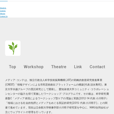
About Us
Courses
Mission
Contact Us
Top
Workshop
Theatre
Link
Contact
メディア･コンテは、独立行政法人科学技術振興機構(JST)の戦略的創造研究推進事業
(CREST)「情報デザインによる市民芸術創出プラットフォームの構築(代表:須永剛司)」東
京大学水越グループの受託研究として開発し、愛知淑徳大学コミュニティ･コラボレーショ
ンセンターの協力を得て実施したワークショップ･プログラムです。その後は、科学研究費
基盤C「メディア表現によるワークショップ型ケアの理論と実践(2012-14 代表:小川明子）
「地域における社会的包摂とメディアをめぐる実証的研究(2015- 代表:小川明子)」との関
連で進めています。現在は
立命館大学映像学部小川明子研究室
を中心に、
NWU合同会社
が
主にウェブサイトの管理を行っています。