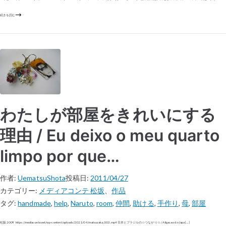
続きを読む
わたしが部屋をきれいにする
理由 / Eu deixo o meu quarto
limpo por que…
作者:
UematsuShota
投稿日:
2011/04/27
カテゴリー:
メディアコンテ 松坂
、
作品
タグ:
handmade
,
help
,
Naruto
,
room
,
仲間
,
助ける
,
手作り
,
母
,
部屋
松阪 2009 https://mediaconte.net/wp-content/uploads/2021/04/matsuzaka_003.mp4 日本とブラジルの☆つながり☆ / A ligacao do Japa […]