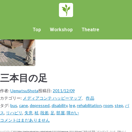
Top
Workshop
Theatre
三本目の足
作者:
UematsuShota
投稿日:
2011/12/09
カテゴリー:
メディアコンテ ハッピーマップ
、
作品
タグ:
bus
,
cane
,
depressed
,
disability
,
leg
,
rehabilitation
,
room
,
step
,
バ
ス
,
リハビリ
,
失意
,
杖
,
段差
,
足
,
部屋
,
障がい
コメントはまだありません
ハッピーマップ 2011 https://mediaconte.net/wp-content/uploads/2021/04/happymap_2011_004.mp4 三本目の足 芦田 こまつ メディア・コンテ 日進ハ […]