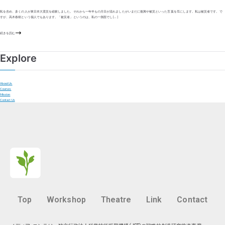
私を含め、多くの人が東日本大震災を経験しました。それから一年半もの月日が流れましたがいまだに復興や被災といった言葉を耳にします。私は被災者です。で
すが、高木春樹という個人でもあります。「被災者」というのは、私の一側面でし […]
続きを読む
Explore
About Us
Courses
Mission
Contact Us
Top
Workshop
Theatre
Link
Contact