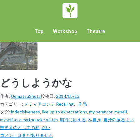
Top
Workshop
Theatre
どうしようかな
作者:
UematsuShota
投稿日:
2014/05/13
カテゴリー:
メディアコンテ Recalling
、
作品
タグ:
indecisiveness
,
live up to expectations
,
my behavior
,
myself
,
myself as a earthquake victim
,
期待に応える
,
私自身
,
自分の振るまい
,
被災者のとしての私
,
迷い
コメントはまだありません