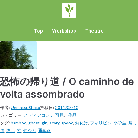
Top
Workshop
Theatre
恐怖の帰り道 / O caminho de
volta assombrado
作者:
UematsuShota
投稿日:
2011/03/10
カテゴリー:
メディアコンテ 可児
、
作品
タグ:
bamboo
,
ghost
,
girl
,
scary
,
spook
,
お化け
,
フィリピン
,
小学生
,
帰り
道
,
怖い
,
竹
,
竹やぶ
,
通学路