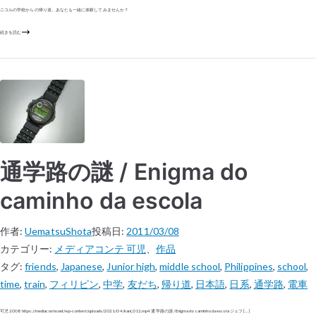
ニコルの学校からの帰り道。あなたも一緒に体験してみませんか？
続きを読む
通学路の謎 / Enigma do
caminho da escola
作者:
UematsuShota
投稿日:
2011/03/08
カテゴリー:
メディアコンテ 可児
、
作品
タグ:
friends
,
Japanese
,
Junior high
,
middle school
,
Philippines
,
school
,
time
,
train
,
フィリピン
,
中学
,
友だち
,
帰り道
,
日本語
,
日系
,
通学路
,
電車
可児 2008 https://mediaconte.net/wp-content/uploads/2021/04/kani_012.mp4 通学路の謎 / Enigma do caminho da escola ジェフ […]