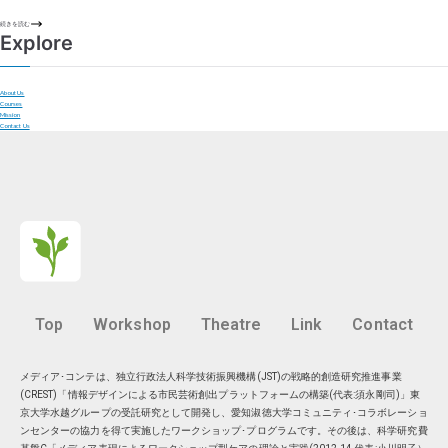
続きを読む
Explore
About Us
Courses
Mission
Contact Us
Top
Workshop
Theatre
Link
Contact
メディア･コンテは、独立行政法人科学技術振興機構(JST)の戦略的創造研究推進事業
(CREST)「情報デザインによる市民芸術創出プラットフォームの構築(代表:須永剛司)」東
京大学水越グループの受託研究として開発し、愛知淑徳大学コミュニティ･コラボレーショ
ンセンターの協力を得て実施したワークショップ･プログラムです。その後は、科学研究費