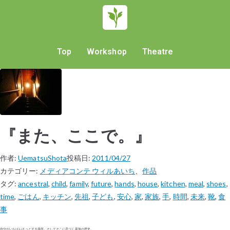
Top
Workshop
Theatre
『また、ここで。』
作者:
UematsuShota
投稿日:
2011/04/27
カテゴリー:
メディアコンテ ウィルあいち
、
作品
タグ:
ancestral
,
child
,
family
,
future
,
hands
,
house
,
kitchen
,
meal
,
shoes
,
time
,
ごはん
,
キッチン
,
先祖
,
子ども
,
安心
,
家
,
家族
,
手
,
時間
,
未来
,
靴
,
食
事
自分がいちばんほっとする場所。そしてそこに息づく家族の歴史。