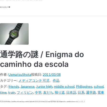
続きを読む
通学路の謎 / Enigma do
caminho da escola
作者:
UematsuShota
投稿日:
2011/03/08
カテゴリー:
メディアコンテ 可児
、
作品
タグ:
friends
,
Japanese
,
Junior high
,
middle school
,
Philippines
,
school
,
time
,
train
,
フィリピン
,
中学
,
友だち
,
帰り道
,
日本語
,
日系
,
通学路
,
電車
可児 2008 https://mediaconte.net/wp-content/uploads/2021/04/kani_012.mp4 通学路の謎 / Enigma do caminho da escola ジェフ […]