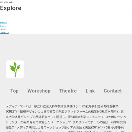
続きを読む
Explore
About Us
Courses
Mission
Contact Us
Top
Workshop
Theatre
Link
Contact
メディア･コンテは、独立行政法人科学技術振興機構(JST)の戦略的創造研究推進事業
(CREST)「情報デザインによる市民芸術創出プラットフォームの構築(代表:須永剛司)」東
京大学水越グループの受託研究として開発し、愛知淑徳大学コミュニティ･コラボレーショ
ンセンターの協力を得て実施したワークショップ･プログラムです。その後は、科学研究費
基盤C「メディア表現によるワークショップ型ケアの理論と実践(2012-14 代表:小川明子）