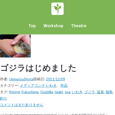
Top
Workshop
Theatre
ゴジラはじめました
作者:
UematsuShota
投稿日:
2011/12/09
カテゴリー:
メディアコンテ いわき
、
作品
タグ:
fishing
,
Fukushima
,
Godzilla
,
Iwaki
,
spa
,
いわき
,
ゴジラ
,
温泉
,
福島
,
釣り
コメントはまだありません
いわき 2011 https://mediaconte.net/wp-content/uploads/2021/04/iwaki_009.mp4 ゴジラはじめました 清水 健太 東日本国際大学学生 (2011) お店が流 […]