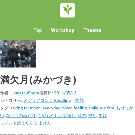
Top
Workshop
Theatre
満欠月(みかづき)
作者:
UematsuShota
投稿日:
2014/05/13
カテゴリー:
メディアコンテ Recalling
、
作品
タグ:
asking for moon
,
everyday
,
mixed feeling
,
smile
,
welfare
,
おせっか
い
,
ないものねだり
,
もやもやした気持ち
,
日常
,
福祉
,
笑顔
コメントはまだありません
Recalling 2012 https://mediaconte.net/wp-content/uploads/2021/04/recalling_013.mp4 満欠月(みかづき) 遠藤 恵李 東日本国際大学学生 ( […]