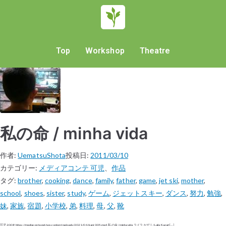
Top
Workshop
Theatre
私の命 / minha vida
作者:
UematsuShota
投稿日:
2011/03/10
カテゴリー:
メディアコンテ 可児
、
作品
タグ:
brother
,
cooking
,
dance
,
family
,
father
,
game
,
jet ski
,
mother
,
school
,
shoes
,
sister
,
study
,
ゲーム
,
ジェットスキー
,
ダンス
,
努力
,
勉強
,
妹
,
家族
,
宿題
,
小学校
,
弟
,
料理
,
母
,
父
,
靴
可児 2008 https://mediaconte.net/wp-content/uploads/2021/04/kani_005.mp4 私の命 / minha vida ライラ カザリ / Laila Kazari […]