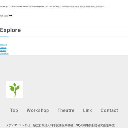
Recalling 2012 https://mediaconte.net/wp-content/uploads/2021/04/recalling_002.mp4 僕の成長の仕方 吉田 諒 東日本国際大学学生 (201 […]
続きを読む
Explore
About Us
Courses
Mission
Contact Us
Top
Workshop
Theatre
Link
Contact
メディア･コンテは、独立行政法人科学技術振興機構(JST)の戦略的創造研究推進事業