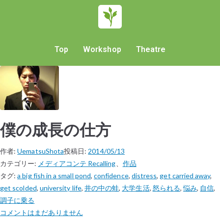
Top
Workshop
Theatre
僕の成長の仕方
作者:
UematsuShota
投稿日:
2014/05/13
カテゴリー:
メディアコンテ Recalling
、
作品
タグ:
a big fish in a small pond
,
confidence
,
distress
,
get carried away
,
get scolded
,
university life
,
井の中の蛙
,
大学生活
,
怒られる
,
悩み
,
自信
,
調子に乗る
コメントはまだありません