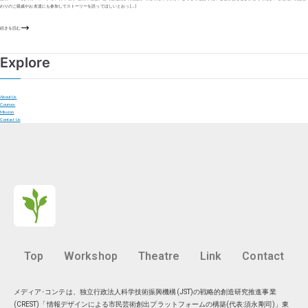
わりのご親戚やお友達にも参加してストーリーを語ってほしいとおっ […]
続きを読む
Explore
About Us
Courses
Mission
Contact Us
Top
Workshop
Theatre
Link
Contact
メディア･コンテは、独立行政法人科学技術振興機構(JST)の戦略的創造研究推進事業
(CREST)「情報デザインによる市民芸術創出プラットフォームの構築(代表:須永剛司)」東