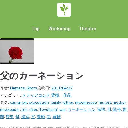
Top
Workshop
Theatre
父のカーネーション
作者:
UematsuShota
投稿日:
2011/04/27
カテゴリー:
メディアコンテ 豊橋
、
作品
タグ:
carnation
,
evacuation
,
family
,
father
,
greenhouse
,
history
,
mother
,
newspaper
,
red
,
river
,
Toyohashi
,
war
,
カーネーション
,
家族
,
川
,
戦争
,
新
聞
,
歴史
,
母
,
温室
,
父
,
豊橋
,
赤
,
避難
豊橋 2010 父のカーネーション 鈴木 敦子 豊橋市在住。当時は退院されたばかりだったのですが、どうしても語りたいことがあると参加してくださいました。次はま