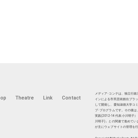
メディア･コンテは、独立行政法
hop
Theatre
Link
Contact
インによる市民芸術創出プラッ
して開発し、愛知淑徳大学コミ
プ･プログラムです。その後は
実践(2012-14 代表:小川
川明子)」との関連で進めてい
が主にウェブサイトの管理を