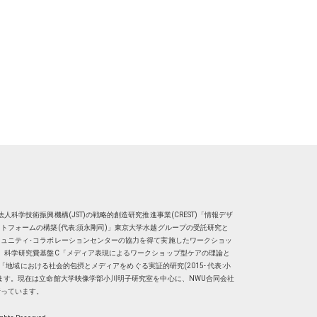
人科学技術振興機構(JST)の戦略的創造研究推進事業(CREST)「情報デザ
トフォームの構築(代表:須永剛司)」東京大学水越グループの受託研究と
ュニティ･コラボレーションセンターの協力を得て実施したワークショッ
、科学研究費基盤C「メディア表現によるワークショップ型ケアの理論と
明子）「地域における社会的包摂とメディアをめぐる実証的研究(2015- 代表:小
ます。現在は
立命館大学映像学部小川明子研究室
を中心に、
NWU合同会社
行っています。