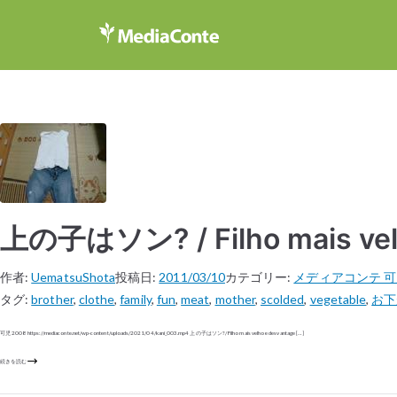
上の子はソン? / Filho mais vel
作者:
UematsuShota
投稿日:
2011/03/10
カテゴリー:
メディアコンテ 
タグ:
brother
,
clothe
,
family
,
fun
,
meat
,
mother
,
scolded
,
vegetable
,
お下
可児 2008 https://mediaconte.net/wp-content/uploads/2021/04/kani_003.mp4 上の子はソン? / Filho mais velho e desvantage […]
続きを読む