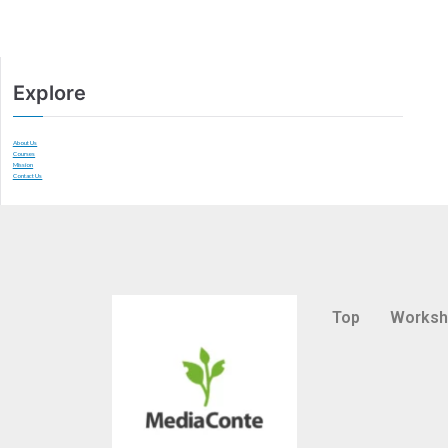
Explore
About Us
Courses
Mission
Contact Us
Top
Works