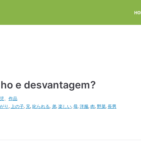
ho e desvantagem?
可児
、
作品
がり
,
上の子
,
兄
,
叱られる
,
弟
,
楽しい
,
母
,
洋服
,
肉
,
野菜
,
長男