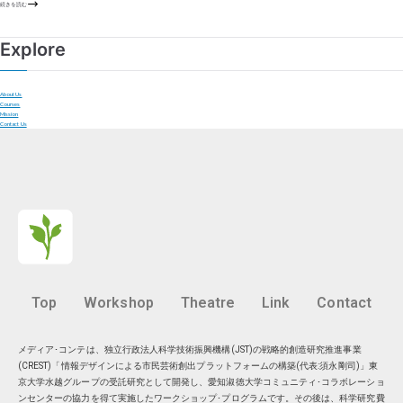
続きを読む
Explore
About Us
Courses
Mission
Contact Us
Top
Workshop
Theatre
Link
Contact
メディア･コンテは、独立行政法人科学技術振興機構(JST)の戦略的創造研究推進事業
(CREST)「情報デザインによる市民芸術創出プラットフォームの構築(代表:須永剛司)」東
京大学水越グループの受託研究として開発し、愛知淑徳大学コミュニティ･コラボレーショ
ンセンターの協力を得て実施したワークショップ･プログラムです。その後は、科学研究費