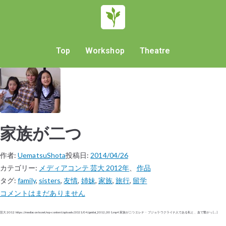
Top
Workshop
Theatre
家族が二つ
作者:
UematsuShota
投稿日:
2014/04/26
カテゴリー:
メディアコンテ 芸大 2012年
、
作品
タグ:
family
,
sisters
,
友情
,
姉妹
,
家族
,
旅行
,
留学
コメントはまだありません
芸大 2012 https://mediaconte.net/wp-content/uploads/2021/04/geidai_2012_001.mp4 家族が二つ エレナ・ブジョラ ウクライナ人である私と、血で繋がっ […]