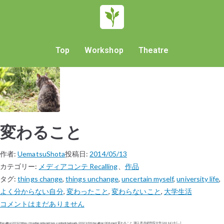
Top
Workshop
Theatre
変わること
作者:
UematsuShota
投稿日:
2014/05/13
カテゴリー:
メディアコンテ Recalling
、
作品
タグ:
things change
,
things unchange
,
uncertain myself
,
university life
,
よく分からない自分
,
変わったこと
,
変わらないこと
,
大学生活
コメントはまだありません
Recalling 2012 https://mediaconte.net/wp-content/uploads/2021/04/recalling_004.mp4 変わること​ 瀧口 恵 尚絅学院大学 (2012) 今 […]