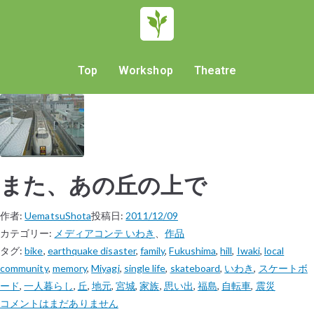
Top
Workshop
Theatre
また、あの丘の上で
作者:
UematsuShota
投稿日:
2011/12/09
カテゴリー:
メディアコンテ いわき
、
作品
タグ:
bike
,
earthquake disaster
,
family
,
Fukushima
,
hill
,
Iwaki
,
local
community
,
memory
,
Miyagi
,
single life
,
skateboard
,
いわき
,
スケートボ
ード
,
一人暮らし
,
丘
,
地元
,
宮城
,
家族
,
思い出
,
福島
,
自転車
,
震災
コメントはまだありません