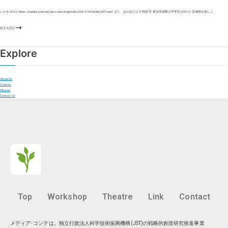
いわき 2011 https://mediaconte.net/wp-content/uploads/2021/04/iwaki_007.mp4 また、あの丘の上で 阿部 司 東日本国際大学学生 (2011) 宮城県出身 […]
続きを読む
Explore
About Us
Courses
Mission
Contact Us
Top
Workshop
Theatre
Link
Contact
メディア･コンテは、独立行政法人科学技術振興機構(JST)の戦略的創造研究推進事業