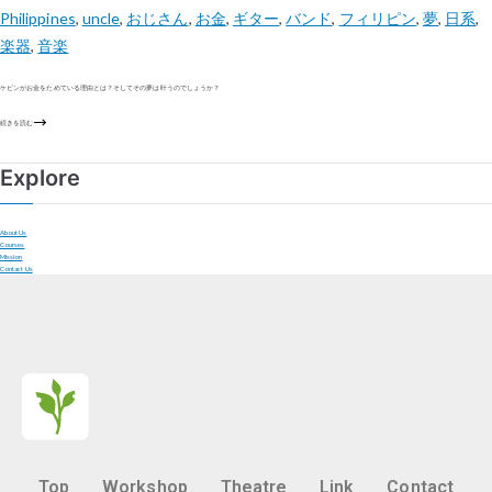
Philippines
,
uncle
,
おじさん
,
お金
,
ギター
,
バンド
,
フィリピン
,
夢
,
日系
,
楽器
,
音楽
ケビンがお金をためている理由とは？そしてその夢は叶うのでしょうか？
続きを読む
Explore
About Us
Courses
Mission
Contact Us
Top
Workshop
Theatre
Link
Contact