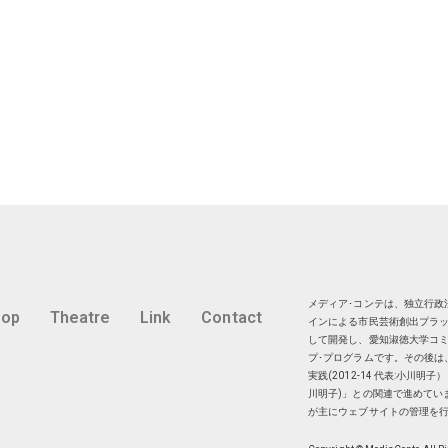
メディア･コンテは、独立行政法
hop
Theatre
Link
Contact
インによる市民芸術創出プラッ
して開発し、愛知淑徳大学コミ
プ･プログラムです。その後は
実践(2012-14 代表:小川
川明子)」との関連で進めてい
が主にウェブサイトの管理を