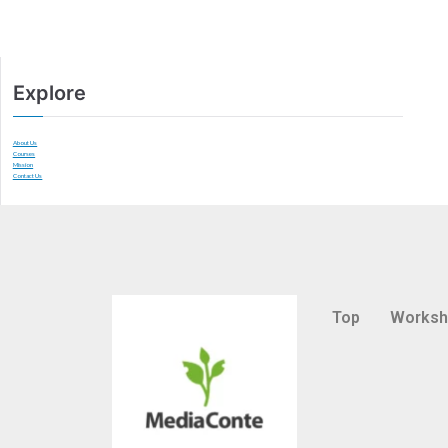
Explore
About Us
Courses
Mission
Contact Us
Top
Works