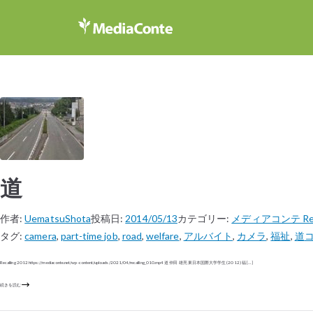
道
作者:
UematsuShota
投稿日:
2014/05/13
カテゴリー:
メディアコンテ Reca
タグ:
camera
,
part-time job
,
road
,
welfare
,
アルバイト
,
カメラ
,
福祉
,
道
Recalling 2012 https://mediaconte.net/wp-content/uploads/2021/04/recalling_010.mp4 道​ 仲田 雄亮 東日本国際大学学生 (2012) 福 […]
続きを読む