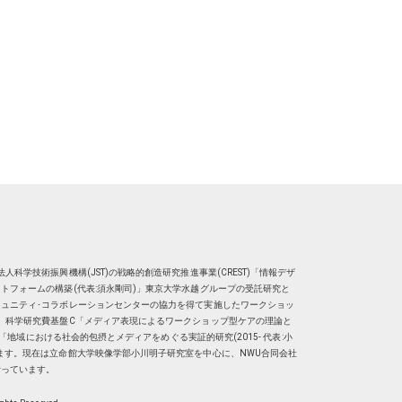
人科学技術振興機構(JST)の戦略的創造研究推進事業(CREST)「情報デザ
トフォームの構築(代表:須永剛司)」東京大学水越グループの受託研究と
ュニティ･コラボレーションセンターの協力を得て実施したワークショッ
、科学研究費基盤C「メディア表現によるワークショップ型ケアの理論と
明子）「地域における社会的包摂とメディアをめぐる実証的研究(2015- 代表:小
ます。現在は
立命館大学映像学部小川明子研究室
を中心に、
NWU合同会社
行っています。