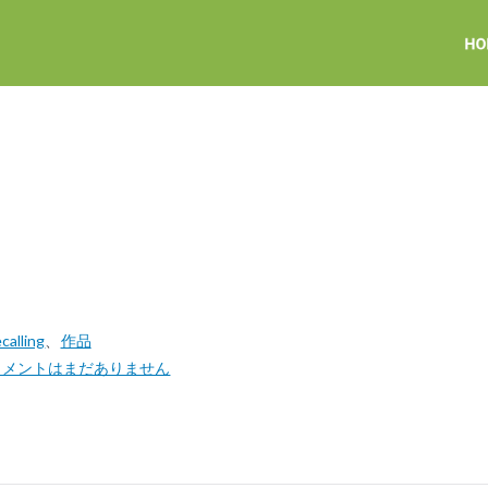
lling
、
作品
コメントはまだありません