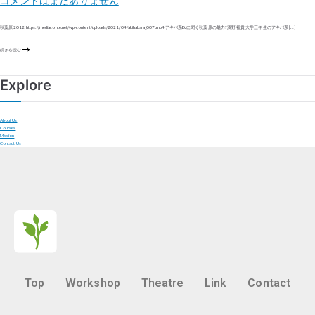
コメントはまだありません
秋葉原 2012 https://mediaconte.net/wp-content/uploads/2021/04/akihabara_007.mp4 アキバ系DJに聞く秋葉原の魅力? 浅野 裕貴 大学三年生のアキバ系 […]
続きを読む
Explore
About Us
Courses
Mission
Contact Us
Top
Workshop
Theatre
Link
Contact