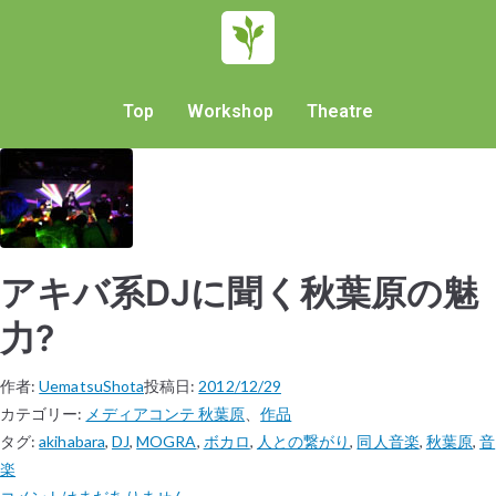
Top
Workshop
Theatre
アキバ系DJに聞く秋葉原の魅
力?
作者:
UematsuShota
投稿日:
2012/12/29
カテゴリー:
メディアコンテ 秋葉原
、
作品
タグ:
akihabara
,
DJ
,
MOGRA
,
ボカロ
,
人との繋がり
,
同人音楽
,
秋葉原
,
音
楽