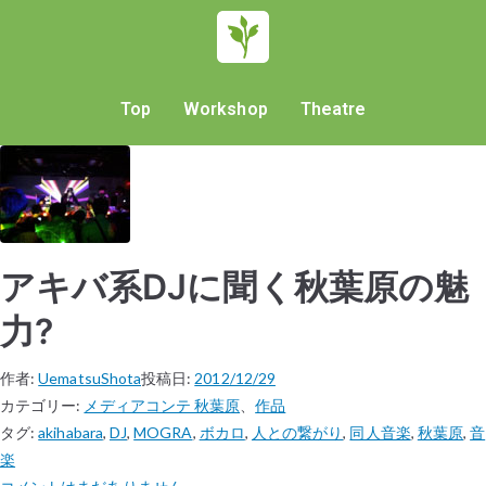
Top
Workshop
Theatre
アキバ系DJに聞く秋葉原の魅
力?
作者:
UematsuShota
投稿日:
2012/12/29
カテゴリー:
メディアコンテ 秋葉原
、
作品
タグ:
akihabara
,
DJ
,
MOGRA
,
ボカロ
,
人との繋がり
,
同人音楽
,
秋葉原
,
音
楽