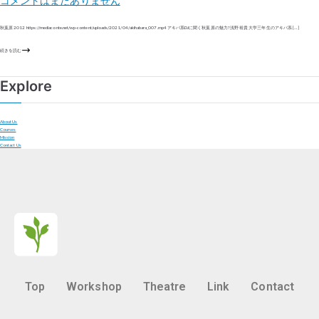
コメントはまだありません
秋葉原 2012 https://mediaconte.net/wp-content/uploads/2021/04/akihabara_007.mp4 アキバ系DJに聞く秋葉原の魅力? 浅野 裕貴 大学三年生のアキバ系 […]
続きを読む
Explore
About Us
Courses
Mission
Contact Us
Top
Workshop
Theatre
Link
Contact