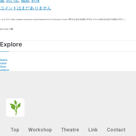
族
,
思い出
,
福島
,
野球
コメントはまだありません
いわき 2011 https://mediaconte.net/wp-content/uploads/2021/04/iwaki_011.mp4 澤野 文紀 東日本国際大学学生 (2011) 福島 拓也 東日本国際大学学 […]
続きを読む
Explore
About Us
Courses
Mission
Contact Us
Top
Workshop
Theatre
Link
Contact