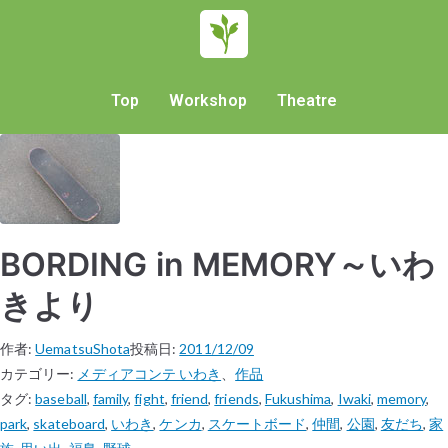
Top
Workshop
Theatre
BORDING in MEMORY～いわ
きより
作者:
UematsuShota
投稿日:
2011/12/09
カテゴリー:
メディアコンテ いわき
、
作品
タグ:
baseball
,
family
,
fight
,
friend
,
friends
,
Fukushima
,
Iwaki
,
memory
,
park
,
skateboard
,
いわき
,
ケンカ
,
スケートボード
,
仲間
,
公園
,
友だち
,
家