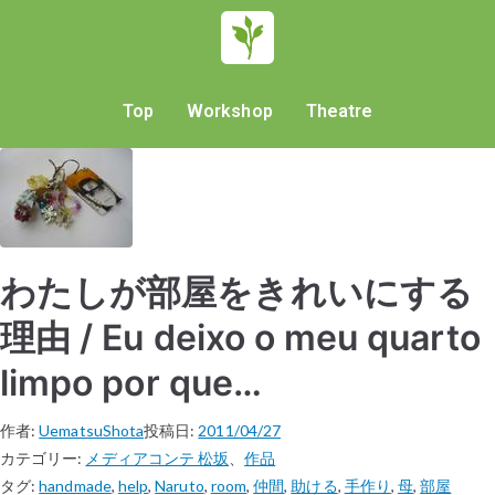
Top
Workshop
Theatre
わたしが部屋をきれいにする
理由 / Eu deixo o meu quarto
limpo por que…
作者:
UematsuShota
投稿日:
2011/04/27
カテゴリー:
メディアコンテ 松坂
、
作品
タグ:
handmade
,
help
,
Naruto
,
room
,
仲間
,
助ける
,
手作り
,
母
,
部屋