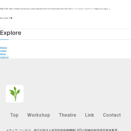
松阪 2009 https://mediaconte.net/wp-content/uploads/2021/04/matsuzaka_003.mp4 日本とブラジルの☆つながり☆ / A ligacao do Japa […]
続きを読む
Explore
About Us
Courses
Mission
Contact Us
Top
Workshop
Theatre
Link
Contact
メディア･コンテは、独立行政法人科学技術振興機構(JST)の戦略的創造研究推進事業