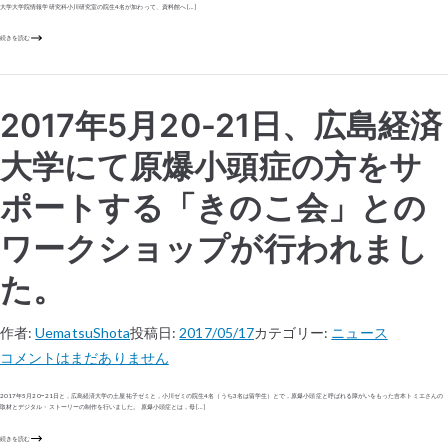
大学大学院情報学研究科小川研究室の院生4名が加わって、資料館へ […]
続きを読む
2017年5月20-21日、広島経済
大学にて原爆小頭症の方をサ
ポートする「きのこ会」との
ワークショップが行われまし
た。
作者:
UematsuShota
投稿日:
2017/05/17
カテゴリー:
ニュース
コメントはまだありません
2017年5月20−21日と，広島経済大学の土屋祐子ゼミと，小川ゼミの院生4名（うち3名は留学生）とで，原爆小頭症と呼ばれる障がいをもった吉本トミエさんの
取材とデジタル・ストーリーの制作を行いました。 原爆小頭症とは，母 […]
続きを読む