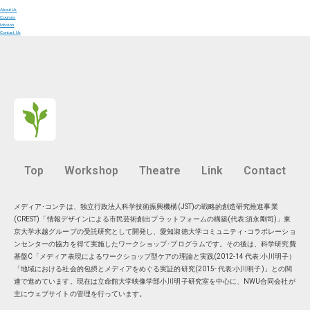
About Us
Courses
Mission
Contact Us
Top
Workshop
Theatre
Link
Contact
メディア･コンテは、独立行政法人科学技術振興機構(JST)の戦略的創造研究推進事業
(CREST)「情報デザインによる市民芸術創出プラットフォームの構築(代表:須永剛司)」東
京大学水越グループの受託研究として開発し、愛知淑徳大学コミュニティ･コラボレーショ
ンセンターの協力を得て実施したワークショップ･プログラムです。その後は、科学研究費
基盤C「メディア表現によるワークショップ型ケアの理論と実践(2012-14 代表:小川明子）
「地域における社会的包摂とメディアをめぐる実証的研究(2015- 代表:小川明子)」との関
連で進めています。現在は
立命館大学映像学部小川明子研究室
を中心に、
NWU合同会社
が
主にウェブサイトの管理を行っています。