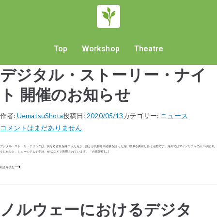
Top
Workshop
Theatre
デジタル・ストーリー・ナイ
ト 開催のお知らせ
作者:
UematsuShota
投稿日:
2020/05/13
カテゴリー:
ニュース
コメントはまだありません
デジタル・ストーリーテリングは、異なる背景を持つ人たちが、誰かが気持ちや経験を語った短い映像を共有しあう活動です。海外ではマイノリティの人々や病気
をしたひと、ミュージアムや学校、NPOなどで活用されています。 「自粛警察 […]
続きを読む
ノルウェーにおけるデジタ