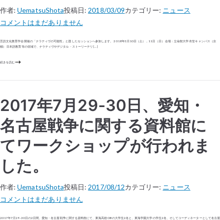
作者:
UematsuShota
投稿日:
2018/03/09
カテゴリー:
ニュース
コメントはまだありません
言語文化教育学会開催の「ナラティヴの可能性」と題したセッションへ参加します。 2018年3月10日（土），11日（日） 会場：立命館大学 衣笠キャンパス（京
都） 日本語教育等の領域で、ナラティヴやデジタル・ストーリーテリ […]
続きを読む
2017年7月29-30日、愛知・
名古屋戦争に関する資料館に
てワークショップが行われま
した。
作者:
UematsuShota
投稿日:
2017/08/12
カテゴリー:
ニュース
コメントはまだありません
2017年7月29-30日の2日間、愛知・名古屋戦争に関する資料館にて、東海高校OBの大学生2名と、東海学園大学の学生2名、そしてコーディネーターとして名古屋