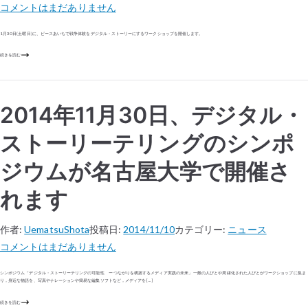
コメントはまだありません
1月30日(土曜日)に、ピースあいちで戦争体験をデジタル・ストーリーにするワークショップを開催します。
続きを読む
2014年11月30日、デジタル・
ストーリーテリングのシンポ
ジウムが名古屋大学で開催さ
れます
作者:
UematsuShota
投稿日:
2014/11/10
カテゴリー:
ニュース
コメントはまだありません
シンポジウム「デジタル・ストーリーテリングの可能性 ー つながりを構築するメディア実践の未来」 一般の人びとや周縁化された人びとがワークショップに集ま
り，身近な物語を、写真やナレーションや簡易な編集ソフトなど，メディアを […]
続きを読む