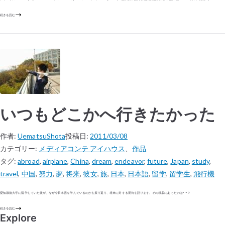
続きを読む
いつもどこかへ行きたかった
作者:
UematsuShota
投稿日:
2011/03/08
カテゴリー:
メディアコンテ アイハウス
、
作品
タグ:
abroad
,
airplane
,
China
,
dream
,
endeavor
,
future
,
Japan
,
study
,
travel
,
中国
,
努力
,
夢
,
将来
,
彼女
,
旅
,
日本
,
日本語
,
留学
,
留学生
,
飛行機
愛知淑徳大学に留学していた彼が、なぜ今日本語を学んでいるのかを振り返り、将来に対する期待を語ります。その根底にあったのは･･･？
続きを読む
Explore