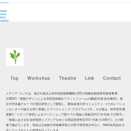
About Us
Courses
Mission
Contact Us
Top
Workshop
Theatre
Link
Contact
メディア･コンテは、独立行政法人科学技術振興機構(JST)の戦略的創造研究推進事業
(CREST)「情報デザインによる市民芸術創出プラットフォームの構築(代表:須永剛司)」東
京大学水越グループの受託研究として開発し、愛知淑徳大学コミュニティ･コラボレーショ
ンセンターの協力を得て実施したワークショップ･プログラムです。その後は、科学研究費
基盤C「メディア表現によるワークショップ型ケアの理論と実践(2012-14 代表:小川明子）
「地域における社会的包摂とメディアをめぐる実証的研究(2015- 代表:小川明子)」との関
連で進めています。現在は
立命館大学映像学部小川明子研究室
を中心に、
NWU合同会社
が
主にウェブサイトの管理を行っています。