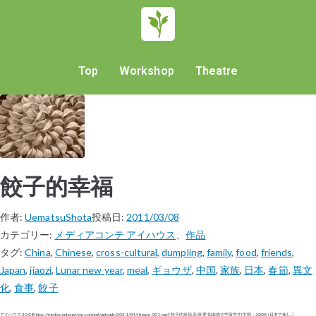
Top
Workshop
Theatre
餃子的幸福
作者:
UematsuShota
投稿日:
2011/03/08
カテゴリー:
メディアコンテ アイハウス
、
作品
タグ:
China
,
Chinese
,
cross-cultural
,
dumpling
,
family
,
food
,
friends
,
Japan
,
jiaozi
,
Lunar new year
,
meal
,
ギョウザ
,
中国
,
家族
,
日本
,
春節
,
異文
化
,
食事
,
餃子
アイハウス 2008 https://mediaconte.net/wp-content/uploads/2021/04/i-house_001.mp4 餃子的幸福 高 倩 愛知淑徳大学留学生(中国：2008) 日本で食 […]