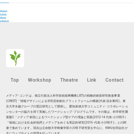
About Us
Courses
Mission
Contact Us
Top
Workshop
Theatre
Link
Contact
メディア･コンテは、独立行政法人科学技術振興機構(JST)の戦略的創造研究推進事業
(CREST)「情報デザインによる市民芸術創出プラットフォームの構築(代表:須永剛司)」東
京大学水越グループの受託研究として開発し、愛知淑徳大学コミュニティ･コラボレーショ
ンセンターの協力を得て実施したワークショップ･プログラムです。その後は、科学研究費
基盤C「メディア表現によるワークショップ型ケアの理論と実践(2012-14 代表:小川明子）
「地域における社会的包摂とメディアをめぐる実証的研究(2015- 代表:小川明子)」との関
連で進めています。現在は
立命館大学映像学部小川明子研究室
を中心に、
NWU合同会社
が
主にウェブサイトの管理を行っています。