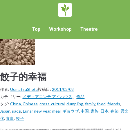
Top
Workshop
Theatre
餃子的幸福
作者:
UematsuShota
投稿日:
2011/03/08
カテゴリー:
メディアコンテ アイハウス
、
作品
タグ:
China
,
Chinese
,
cross-cultural
,
dumpling
,
family
,
food
,
friends
,
Japan
,
jiaozi
,
Lunar new year
,
meal
,
ギョウザ
,
中国
,
家族
,
日本
,
春節
,
異文
化
,
食事
,
餃子
アイハウス 2008 https://mediaconte.net/wp-content/uploads/2021/04/i-house_001.mp4 餃子的幸福 高 倩 愛知淑徳大学留学生(中国：2008) 日本で食 […]