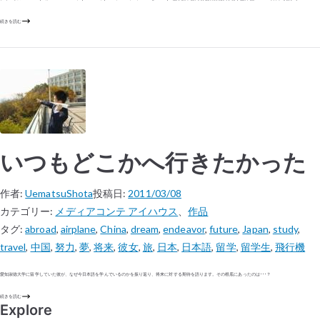
続きを読む
いつもどこかへ行きたかった
作者:
UematsuShota
投稿日:
2011/03/08
カテゴリー:
メディアコンテ アイハウス
、
作品
タグ:
abroad
,
airplane
,
China
,
dream
,
endeavor
,
future
,
Japan
,
study
,
travel
,
中国
,
努力
,
夢
,
将来
,
彼女
,
旅
,
日本
,
日本語
,
留学
,
留学生
,
飛行機
愛知淑徳大学に留学していた彼が、なぜ今日本語を学んでいるのかを振り返り、将来に対する期待を語ります。その根底にあったのは･･･？
続きを読む
Explore