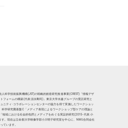
人科学技術振興機構(JST)の戦略的創造研究推進事業(CREST)「情報デザ
トフォームの構築(代表:須永剛司)」東京大学水越グループの受託研究と
ュニティ･コラボレーションセンターの協力を得て実施したワークショッ
、科学研究費基盤C「メディア表現によるワークショップ型ケアの理論と
明子）「地域における社会的包摂とメディアをめぐる実証的研究(2015- 代表:小
ます。現在は
立命館大学映像学部小川明子研究室
を中心に、
NWU合同会社
行っています。