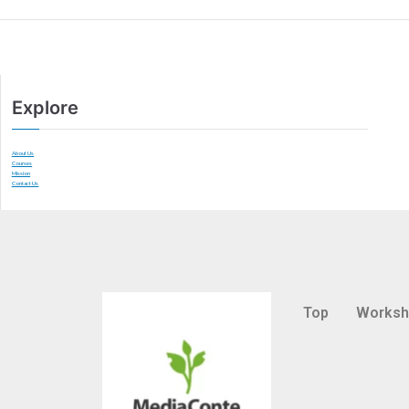
Explore
About Us
Courses
Mission
Contact Us
Top
Works