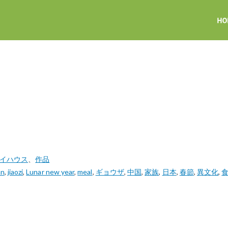
アイハウス
、
作品
an
,
jiaozi
,
Lunar new year
,
meal
,
ギョウザ
,
中国
,
家族
,
日本
,
春節
,
異文化
,