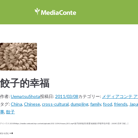
餃子的幸福
作者:
UematsuShota
投稿日:
2011/03/08
カテゴリー:
メディアコンテ 
タグ:
China
,
Chinese
,
cross-cultural
,
dumpling
,
family
,
food
,
friends
,
Jap
事
,
餃子
アイハウス 2008 https://mediaconte.net/wp-content/uploads/2021/04/i-house_001.mp4 餃子的幸福 高 倩 愛知淑徳大学留学生(中国：2008) 日本で食 […]
続きを読む