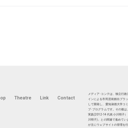
メディア･コンテは、独立行政法
hop
Theatre
Link
Contact
インによる市民芸術創出プラッ
して開発し、愛知淑徳大学コミ
プ･プログラムです。その後は
実践(2012-14 代表:小川
川明子)」との関連で進めてい
が主にウェブサイトの管理を