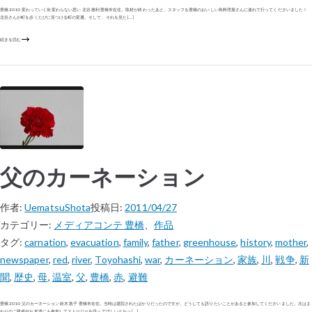
豊橋 2010 変わっていく街 変わらない思い 北谷 雅利 豊橋市在住。取材が終わったあと、スタッフを豊橋のおいしい鳥料理屋さんに連れて行ってくださいました！
北谷さんが町を歩くたびに見つける町の変遷。そして、それを見た […]
続きを読む
父のカーネーション
作者:
UematsuShota
投稿日:
2011/04/27
カテゴリー:
メディアコンテ 豊橋
、
作品
タグ:
carnation
,
evacuation
,
family
,
father
,
greenhouse
,
history
,
mother
,
newspaper
,
red
,
river
,
Toyohashi
,
war
,
カーネーション
,
家族
,
川
,
戦争
,
新
聞
,
歴史
,
母
,
温室
,
父
,
豊橋
,
赤
,
避難
豊橋 2010 父のカーネーション 鈴木 敦子 豊橋市在住。当時は退院されたばかりだったのですが、どうしても語りたいことがあると参加してくださいました。次はま
わりのご親戚やお友達にも参加してストーリーを語ってほしいとおっ […]