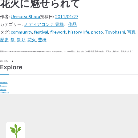
花火に魅せられて
作者:
UematsuShota
投稿日:
2011/04/27
カテゴリー:
メディアコンテ 豊橋
、
作品
タグ:
community
,
festival
,
firework
,
history
,
life
,
photo
,
Toyohashi
,
写真
,
歴史
,
祭
,
祭り
,
花火
,
豊橋
豊橋 2010 https://mediaconte.net/wp-content/uploads/2021/04/toyohashi_007.mp4 花火に魅せられて 中村 靖彦 豊橋市在住。写真がご趣味で、豊橋人とし […]
続きを読む
Explore
About Us
Courses
Mission
Contact Us