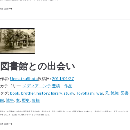
続きを読む
図書館との出会い
作者:
UematsuShota
投稿日:
2011/04/27
カテゴリー:
メディアコンテ 豊橋
、
作品
タグ:
book
,
brother
,
history
,
library
,
study
,
Toyohashi
,
war
,
兄
,
勉強
,
図書
館
,
戦争
,
本
,
歴史
,
豊橋
豊橋 2010 図書館との出会い 豊田 俊充 豊橋市在住。元先生です。現在では郷土史についても研究を深めておられます。 元先生だった豊田さん。原点となったのは、
子どものころ、お兄さんに連れて行ってもらった図書館でした。
続きを読む