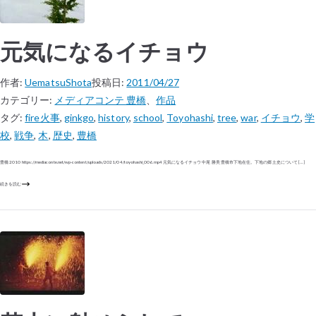
元気になるイチョウ
作者:
UematsuShota
投稿日:
2011/04/27
カテゴリー:
メディアコンテ 豊橋
、
作品
タグ:
fire火事
,
ginkgo
,
history
,
school
,
Toyohashi
,
tree
,
war
,
イチョウ
,
学
校
,
戦争
,
木
,
歴史
,
豊橋
豊橋 2010 https://mediaconte.net/wp-content/uploads/2021/04/toyohashi_006.mp4 元気になるイチョウ 中尾 勝美 豊橋市下地在住。下地の郷土史について […]
続きを読む