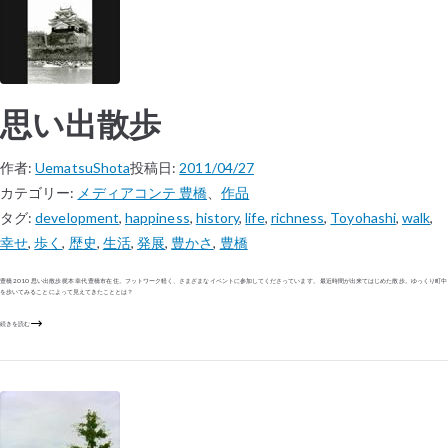
思い出散歩
作者:
UematsuShota
投稿日:
2011/04/27
カテゴリー:
メディアコンテ 豊橋
、
作品
タグ:
development
,
happiness
,
history
,
life
,
richness
,
Toyohashi
,
walk
,
幸せ
,
歩く
,
歴史
,
生活
,
発展
,
豊かさ
,
豊橋
豊橋 2010 思い出散歩 梶本 幸代 豊橋市在住。フットワーク軽く、さまざまなイベントに参加してくださっています。 最近時間が出来てはじめた散歩。ゆっくり町中
を歩いてみることによって見えてきたこととは？
続きを読む