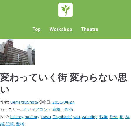
Top
Workshop
Theatre
変わっていく街 変わらない思
い
作者:
UematsuShota
投稿日:
2011/04/27
カテゴリー:
メディアコンテ 豊橋
、
作品
タグ:
history
,
memory
,
town
,
Toyohashi
,
war
,
wedding
,
戦争
,
歴史
,
町
,
結
婚
,
記憶
,
豊橋