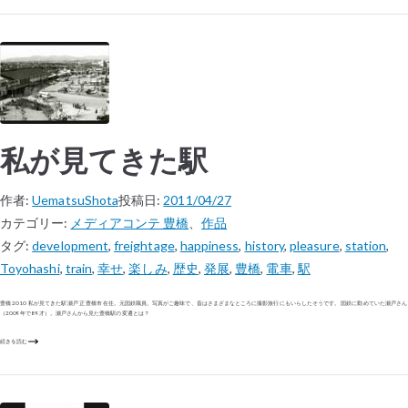
私が見てきた駅
作者:
UematsuShota
投稿日:
2011/04/27
カテゴリー:
メディアコンテ 豊橋
、
作品
タグ:
development
,
freightage
,
happiness
,
history
,
pleasure
,
station
,
Toyohashi
,
train
,
幸せ
,
楽しみ
,
歴史
,
発展
,
豊橋
,
電車
,
駅
豊橋 2010 私が見てきた駅 瀬戸 正 豊橋市在住。元国鉄職員。写真がご趣味で、昔はさまざまなところに撮影旅行にもいらしたそうです。 国鉄に勤めていた瀬戸さん
（2009年で89才）。瀬戸さんから見た豊橋駅の変遷とは？
続きを読む