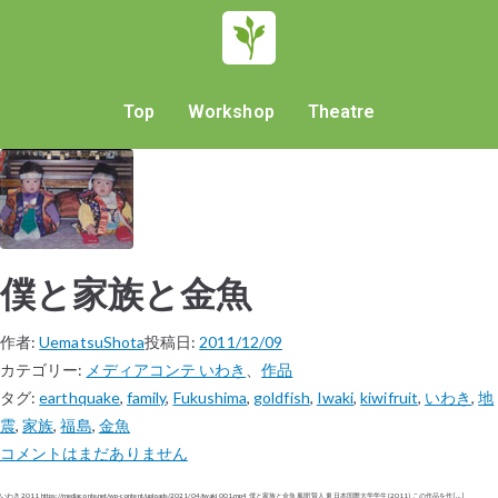
Top
Workshop
Theatre
僕と家族と金魚
作者:
UematsuShota
投稿日:
2011/12/09
カテゴリー:
メディアコンテ いわき
、
作品
タグ:
earthquake
,
family
,
Fukushima
,
goldfish
,
Iwaki
,
kiwifruit
,
いわき
,
地
震
,
家族
,
福島
,
金魚
コメントはまだありません
いわき 2011 https://mediaconte.net/wp-content/uploads/2021/04/iwaki_001.mp4 僕と家族と金魚 風間 賢人 東日本国際大学学生 (2011) この作品を作 […]