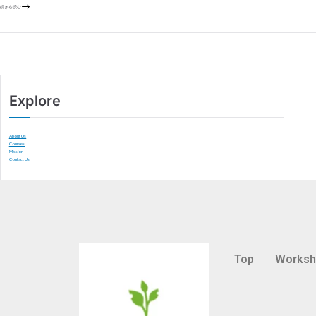
続きを読む
Explore
About Us
Courses
Mission
Contact Us
Top
Works