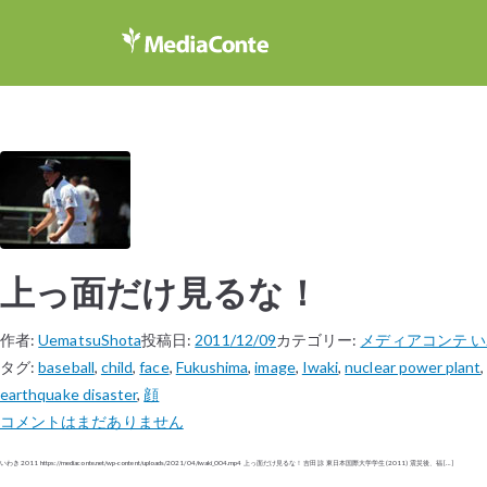
上っ面だけ見るな！
作者:
UematsuShota
投稿日:
2011/12/09
カテゴリー:
メディアコンテ 
タグ:
baseball
,
child
,
face
,
Fukushima
,
image
,
Iwaki
,
nuclear power plant
earthquake disaster
,
顔
コメントはまだありません
いわき 2011 https://mediaconte.net/wp-content/uploads/2021/04/iwaki_004.mp4 上っ面だけ見るな！ 吉田 諒 東日本国際大学学生 (2011) 震災後、福 […]