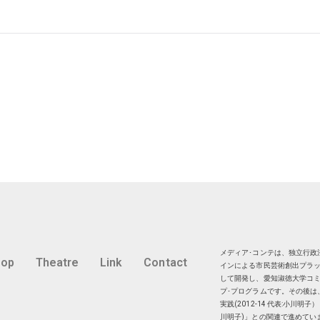
メディア･コンテは、独立行政法
hop
Theatre
Link
Contact
インによる市民芸術創出プラッ
して開発し、愛知淑徳大学コミ
プ･プログラムです。その後は
実践(2012-14 代表:小川
川明子)」との関連で進めてい