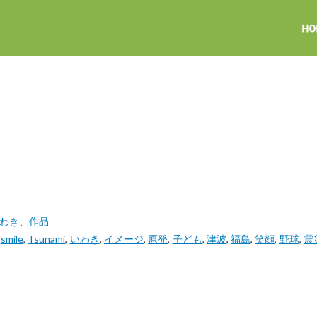
いわき
、
作品
,
smile
,
Tsunami
,
いわき
,
イメージ
,
原発
,
子ども
,
津波
,
福島
,
笑顔
,
野球
,
震