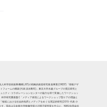
人科学技術振興機構(JST)の戦略的創造研究推進事業(CREST)「情報デザ
トフォームの構築(代表:須永剛司)」東京大学水越グループの受託研究と
ュニティ･コラボレーションセンターの協力を得て実施したワークショッ
、科学研究費基盤C「メディア表現によるワークショップ型ケアの理論と
明子）「地域における社会的包摂とメディアをめぐる実証的研究(2015- 代表:小
ます。現在は
立命館大学映像学部小川明子研究室
を中心に、
NWU合同会社