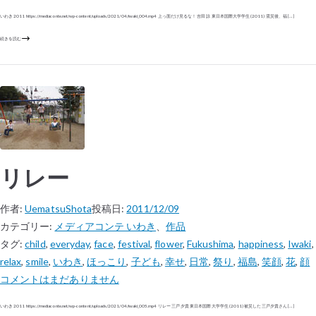
いわき 2011 https://mediaconte.net/wp-content/uploads/2021/04/iwaki_004.mp4 上っ面だけ見るな！ 吉田 諒 東日本国際大学学生 (2011) 震災後、福 […]
続きを読む
リレー
作者:
UematsuShota
投稿日:
2011/12/09
カテゴリー:
メディアコンテ いわき
、
作品
タグ:
child
,
everyday
,
face
,
festival
,
flower
,
Fukushima
,
happiness
,
Iwaki
,
relax
,
smile
,
いわき
,
ほっこり
,
子ども
,
幸せ
,
日常
,
祭り
,
福島
,
笑顔
,
花
,
顔
コメントはまだありません
いわき 2011 https://mediaconte.net/wp-content/uploads/2021/04/iwaki_005.mp4 リレー 三戸 夕貴 東日本国際大学学生 (2011) 被災した三戸夕貴さん […]