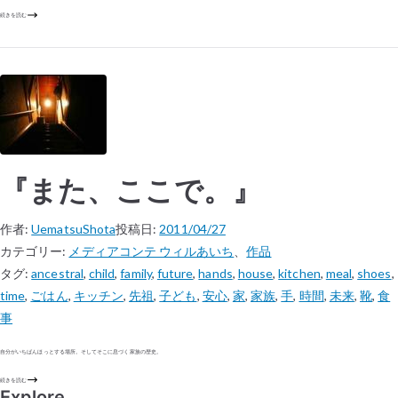
続きを読む
『また、ここで。』
作者:
UematsuShota
投稿日:
2011/04/27
カテゴリー:
メディアコンテ ウィルあいち
、
作品
タグ:
ancestral
,
child
,
family
,
future
,
hands
,
house
,
kitchen
,
meal
,
shoes
,
time
,
ごはん
,
キッチン
,
先祖
,
子ども
,
安心
,
家
,
家族
,
手
,
時間
,
未来
,
靴
,
食
事
自分がいちばんほっとする場所。そしてそこに息づく家族の歴史。
続きを読む
Explore