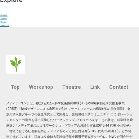
About Us
Courses
Mission
Contact Us
Top
Workshop
Theatre
Link
Contact
メディア･コンテは、独立行政法人科学技術振興機構(JST)の戦略的創造研究推進事業
(CREST)「情報デザインによる市民芸術創出プラットフォームの構築(代表:須永剛司)」東
京大学水越グループの受託研究として開発し、愛知淑徳大学コミュニティ･コラボレーショ
ンセンターの協力を得て実施したワークショップ･プログラムです。その後は、科学研究費
基盤C「メディア表現によるワークショップ型ケアの理論と実践(2012-14 代表:小川明子）
「地域における社会的包摂とメディアをめぐる実証的研究(2015- 代表:小川明子)」との関
連で進めています。現在は
立命館大学映像学部小川明子研究室
を中心に、
NWU合同会社
が