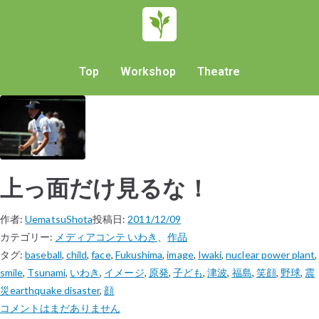
Top
Workshop
Theatre
上っ面だけ見るな！
作者:
UematsuShota
投稿日:
2011/12/09
カテゴリー:
メディアコンテ いわき
、
作品
タグ:
baseball
,
child
,
face
,
Fukushima
,
image
,
Iwaki
,
nuclear power plant
,
smile
,
Tsunami
,
いわき
,
イメージ
,
原発
,
子ども
,
津波
,
福島
,
笑顔
,
野球
,
震
災earthquake disaster
,
顔
コメントはまだありません